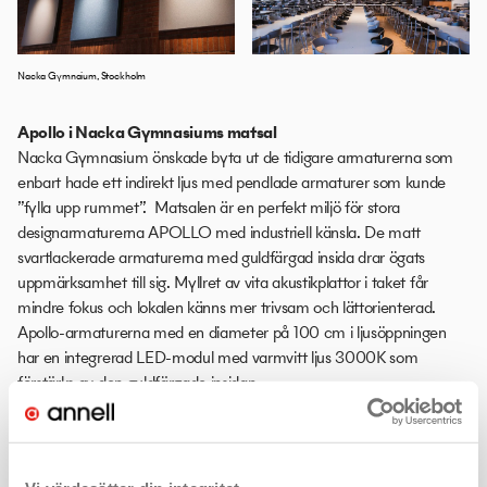
Nacka Gymnaium, Stockholm
Apollo i Nacka Gymnasiums matsal
Nacka Gymnasium önskade byta ut de tidigare armaturerna som
enbart hade ett indirekt ljus med pendlade armaturer som kunde
”fylla upp rummet”. Matsalen är en perfekt miljö för stora
designarmaturerna APOLLO med industriell känsla. De matt
svartlackerade armaturerna med guldfärgad insida drar ögats
uppmärksamhet till sig. Myllret av vita akustikplattor i taket får
mindre fokus och lokalen känns mer trivsam och lättorienterad.
Apollo-armaturerna med en diameter på 100 cm i ljusöppningen
har en integrerad LED-modul med varmvitt ljus 3000K som
förstärks av den guldfärgade insidan.
Ljuslösningen blir komplett och en ny rumskänsla skapas när