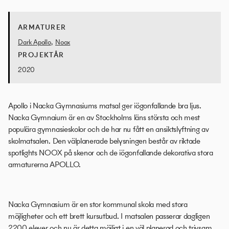
ARMATURER
Dark Apollo
,
Noox
PROJEKTÅR
2020
Apollo i Nacka Gymnasiums matsal ger iögonfallande bra ljus.
Nacka Gymnaium är en av Stockholms läns största och mest
populära gymnasieskolor och de har nu fått en ansiktslyftning av
skolmatsalen. Den välplanerade belysningen består av riktade
spotlights NOOX på skenor och de iögonfallande dekorativa stora
armaturerna APOLLO.
Nacka Gymnasium är en stor kommunal skola med stora
möjligheter och ett brett kursutbud. I matsalen passerar dagligen
2200 elever och nu är detta möjligt i en väl planerad och trivsam