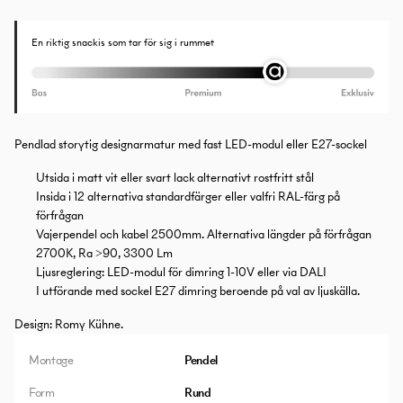
En riktig snackis som tar för sig i rummet
Pendlad storytig designarmatur med fast LED-modul eller E27-sockel
Utsida i matt vit eller svart lack alternativt rostfritt stål
Insida i 12 alternativa standardfärger eller valfri RAL-färg på
förfrågan
Vajerpendel och kabel 2500mm. Alternativa längder på förfrågan
2700K, Ra >90, 3300 Lm
Ljusreglering: LED-modul för dimring 1-10V eller via DALI
I utförande med sockel E27 dimring beroende på val av ljuskälla.
Design: Romy Kühne.
Montage
Pendel
Form
Rund