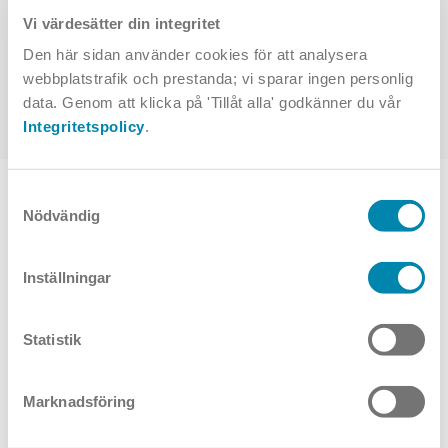
kanske ljusfiler eller montageanvisningar - och väljer rätt
Vi värdesätter din integritet
produkt för ditt projekt.
Den här sidan använder cookies för att analysera
webbplatstrafik och prestanda; vi sparar ingen personlig
Apollo dark
data. Genom att klicka på 'Tillåt alla' godkänner du vår
Integritetspolicy
.
TOPPVAL
Samtyckesval
Nödvändig
Inställningar
Statistik
Marknadsföring
Apollo Pendel