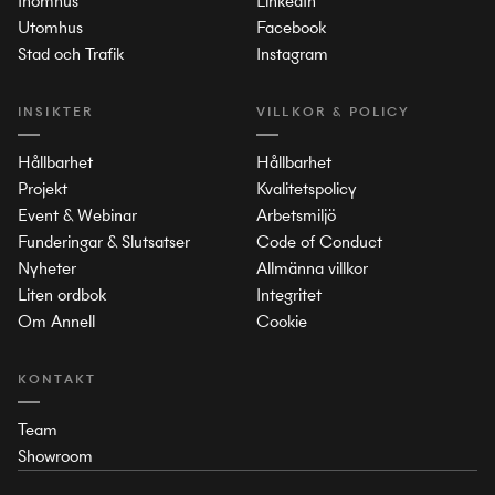
Inomhus
LinkedIn
Utomhus
Facebook
Stad och Trafik
Instagram
INSIKTER
VILLKOR & POLICY
Hållbarhet
Hållbarhet
Projekt
Kvalitetspolicy
Event & Webinar
Arbetsmiljö
Funderingar & Slutsatser
Code of Conduct
Nyheter
Allmänna villkor
Liten ordbok
Integritet
Om Annell
Cookie
KONTAKT
Team
Showroom