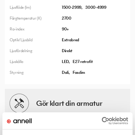
Ljusflöde (lm)
1500-2999
3000-4999
Färgtemperatur (K)
2700
Ra-index
90+
Optik/Ljusbild
Extrabred
Ljusfördelning
Direkt
Ljuskälla
LED
E27-retrofit
Styrning
Dali
Fasdim
Gör klart din armatur
Det finns många valmöjligheter och lösningar för denna
produkt. Med några enkla klick hittar du mer information - som