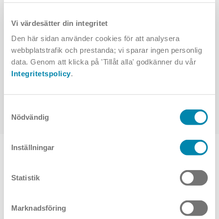
Gör klart din armatur
Vi värdesätter din integritet
Den här sidan använder cookies för att analysera
Det finns många valmöjligheter och lösningar för denna
webbplatstrafik och prestanda; vi sparar ingen personlig
produkt. Med några enkla klick hittar du mer information - som
kanske ljusfiler eller montageanvisningar - och väljer rätt
data. Genom att klicka på 'Tillåt alla' godkänner du vår
produkt för ditt projekt.
Integritetspolicy
.
Vit ring
Svart ring
Samtyckesval
Nödvändig
Inställningar
TOPPVAL
Statistik
Marknadsföring