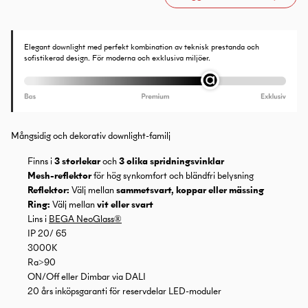
Elegant downlight med perfekt kombination av teknisk prestanda och
sofistikerad design. För moderna och exklusiva miljöer.
Mångsidig och dekorativ downlight-familj
Finns i
3 storlekar
och
3 olika spridningsvinklar
Mesh-reflektor
för hög synkomfort och bländfri belysning
Reflektor:
Välj mellan
sammetsvart, koppar eller mässing
Ring:
Välj mellan
vit eller svart
Lins i
BEGA NeoGlass®
IP 20/ 65
3000K
Ra>90
ON/Off eller Dimbar via DALI
20 års inköpsgaranti för reservdelar LED-moduler