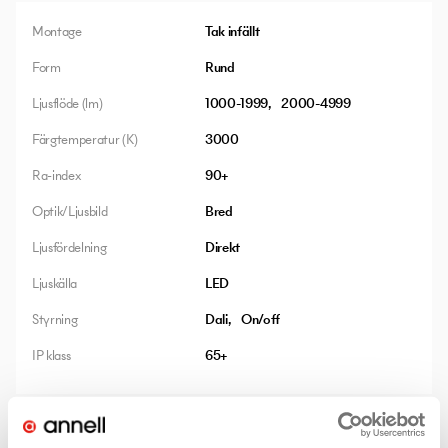
Montage
Tak infällt
Form
Rund
Ljusflöde (lm)
1000-1999
2000-4999
Färgtemperatur (K)
3000
Ra-index
90+
Optik/Ljusbild
Bred
Ljusfördelning
Direkt
Ljuskälla
LED
Styrning
Dali
On/off
IP klass
65+