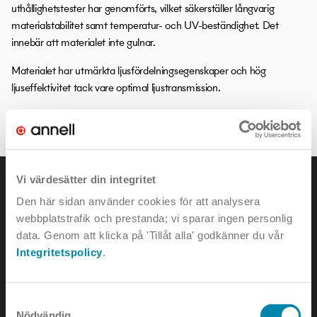
uthållighetstester har genomförts, vilket säkerställer långvarig
materialstabilitet samt temperatur- och UV-beständighet. Det
innebär att materialet inte gulnar.
Materialet har utmärkta ljusfördelningsegenskaper och hög
ljuseffektivitet tack vare optimal ljustransmission.
LITEN ORDBOK
Vi värdesätter din integritet
Den här sidan använder cookies för att analysera
webbplatstrafik och prestanda; vi sparar ingen personlig
data. Genom att klicka på 'Tillåt alla' godkänner du vår
KONTAKTA OSS
Integritetspolicy
.
e-mail:
info@annell.se
Samtyckesval
tel:
08-442 90 00
Nödvändig