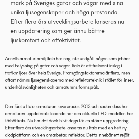
mark på Sveriges gator och vägar med sina
unika ljusegenskaper och höga prestanda.
Efter flera års utvecklingsarbete lanseras nu
en uppdatering som ger ännu bättre
ljuskomfort och effektivitet.
Annells armaturfamilj Italo har nog inte undgått någon som jobbar
med belysning på gator och vägar. Italo är ett frekvent inslag i
trafikmiljöer över hela Sverige. Framgångsfaktorerna är flera, men
oftast nämns ljusegenskaperna med reflektorteknik i stället för linser,
underhållsvänligheten och armaturens formspråk.
Den första Italo-armaturen levererades 2013 och sedan dess har
armaturen uppdaterats löpande när den aktuella LED-modellen har
förbättrats. Nu har det dock blivit dags för en större uppgradering.
Efter flera års utvecklingsarbete lanseras nu Italo med en helt ny
diodplattform och en omarbetad reflektor. Detta innebär ett rejält