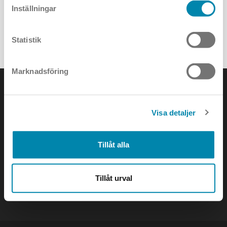
Inställningar
ALLA NYHETER
Statistik
Marknadsföring
Visa detaljer
KONTAKTA OSS
Tillåt alla
e-mail:
info@annell.se
Tillåt urval
tel:
08-442 90 00