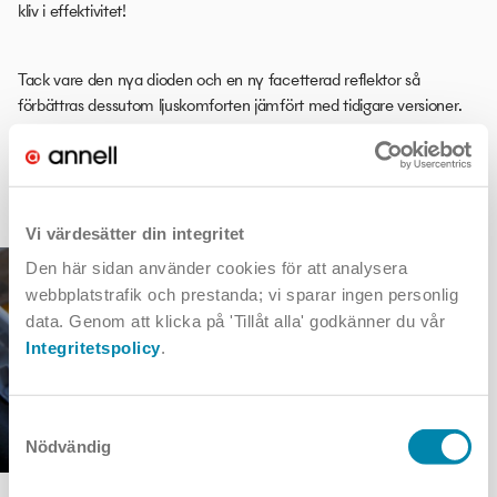
kliv i effektivitet!
Tack vare den nya dioden och en ny facetterad reflektor så
förbättras dessutom ljuskomforten jämfört med tidigare versioner.
Italo 1
,
Italo 2
,
Italo 3
.
Kontakta oss
gärna för mer info!
Vi värdesätter din integritet
Den här sidan använder cookies för att analysera
webbplatstrafik och prestanda; vi sparar ingen personlig
data. Genom att klicka på 'Tillåt alla' godkänner du vår
Integritetspolicy
.
Samtyckesval
Nödvändig