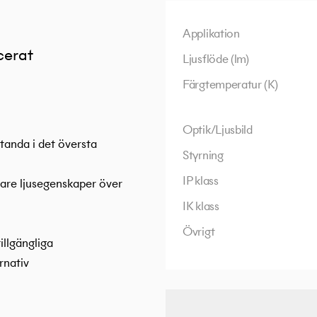
Applikation
cerat
Ljusflöde (lm)
Färgtemperatur (K)
Optik/Ljusbild
tanda i det översta
Styrning
IP klass
ilare ljusegenskaper över
IK klass
Övrigt
llgängliga
rnativ