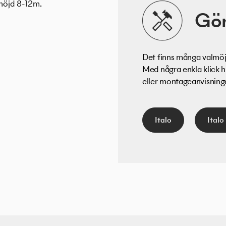
höjd 8-12m.
Gör
Det finns många valmöjl
Med några enkla klick h
eller montageanvisningar
Italo
Italo