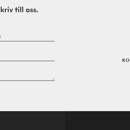
iv till oss.
:
KO