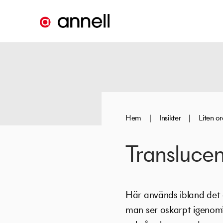
Hem
|
Insikter
|
Liten o
Translucen
Här används ibland det 
man ser oskarpt igenom”