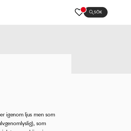
SÖK
per igenom ljus men som
alvgenomlyslig), som