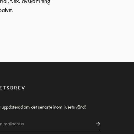
al, t.ex. avskämning
alvit.
ETSBREV
g uppdaterad om det senaste inom ljusets värld!