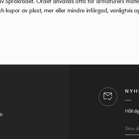
 Språkrådet. Ordet används ofta för armaturers materi
 kupor av plast, mer eller mindre infärgad, vanligtvis op
NYH
Håll di
e