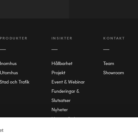
PRODUKTER
INSIKTER
KONTAKT
Inomhus
Hållbarhet
Team
Utomhus
Projekt
Showroom
Stad och Trafik
Event & Webinar
Funderingar &
Slutsatser
Nyheter
Liten ordbok
Om Annell
et