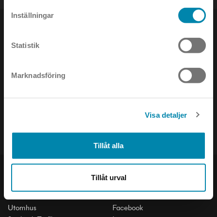
Inställningar
Statistik
NYHETSBREV
Marknadsföring
Håll dig uppdaterad om det senaste inom ljusets värld!
Visa detaljer
Tillåt alla
PRODUKTER
SOCIAL
Tillåt urval
Inomhus
LinkedIn
Utomhus
Facebook