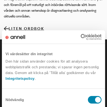
och föremål på ett naturligt och inbördes rättvisande sätt. Inom
vården och annan vetenskap är diagnostisering och analysering
aktuella områden.
LITEN ORDBOK
Vi värdesätter din integritet
Den här sidan använder cookies för att analysera
webbplatstrafik och prestanda; vi sparar ingen personlig
KONTAKTA OSS
data. Genom att klicka på 'Tillåt alla' godkänner du vår
Integritetspolicy
.
e-mail:
info@annell.se
tel:
08-442 90 00
Samtyckesval
Nödvändig