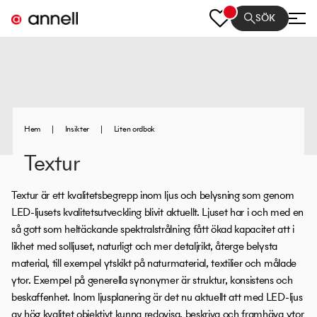
SÖK
Hem
|
Insikter
|
Liten ordbok
Textur
Textur är ett kvalitetsbegrepp inom ljus och belysning som genom
LED-ljusets kvalitetsutveckling blivit aktuellt. Ljuset har i och med en
så gott som heltäckande spektralstrålning fått ökad kapacitet att i
likhet med solljuset, naturligt och mer detaljrikt, återge belysta
material, till exempel ytskikt på naturmaterial, textilier och målade
ytor. Exempel på generella synonymer är struktur, konsistens och
beskaffenhet. Inom ljusplanering är det nu aktuellt att med LED-ljus
av hög kvalitet objektivt kunna redovisa, beskriva och framhäva ytor