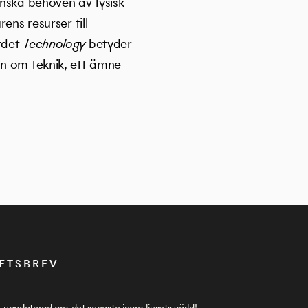
inska behoven av fysisk
ens resurser till
ordet
Technology
betyder
an om teknik, ett ämne
ETSBREV
g uppdaterad om det senaste inom ljusets värld!