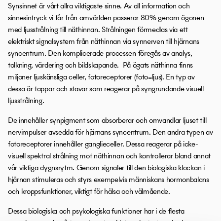
Synsinnet är vårt allra viktigaste sinne. Av all information och
sinnesintryck vi får från omvärlden passerar 80% genom ögonen
med ljusstrålning till näthinnan. Strålningen förmedlas via ett
elektriskt signalsystem från näthinnan via synnerven till hjärnans
syncentrum. Den komplicerade processen föregås av analys,
tolkning, värdering och bildskapande. På ögats näthinna finns
miljoner ljuskänsliga celler, fotoreceptorer (foto=ljus). En typ av
dessa är tappar och stavar som reagerar på syngrundande visuell
ljusstrålning.
De innehåller synpigment som absorberar och omvandlar ljuset till
nervimpulser avsedda för hjärnans syncentrum. Den andra typen av
fotoreceptorer innehåller ganglieceller. Dessa reagerar på icke-
visuell spektral strålning mot näthinnan och kontrollerar bland annat
vår viktiga dygnsrytm. Genom signaler till den biologiska klockan i
hjärnan stimuleras och styrs exempelvis människans hormonbalans
och kroppsfunktioner, viktigt för hälsa och välmående.
Dessa biologiska och psykologiska funktioner har i de flesta