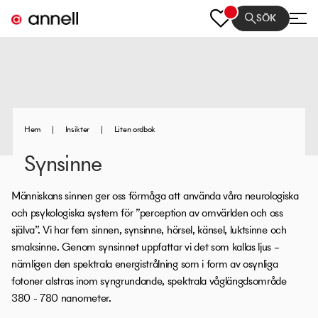
SÖK
Hem
|
Insikter
|
Liten ordbok
Synsinne
Människans sinnen ger oss förmåga att använda våra neurologiska
och psykologiska system för ”perception av omvärlden och oss
själva”. Vi har fem sinnen, synsinne, hörsel, känsel, luktsinne och
smaksinne. Genom synsinnet uppfattar vi det som kallas ljus –
nämligen den spektrala energistrålning som i form av osynliga
fotoner alstras inom syngrundande, spektrala våglängdsområde
380 - 780 nanometer.