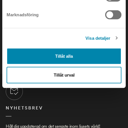
Marknadsföring
KONTAKTA OSS
Visa detaljer
e-mail:
info@annell.se
tel:
08-442 90 00
Tillåt alla
Tillåt urval
NYHETSBREV
Håll dig uppdaterad om det senaste inom ljusets värld!