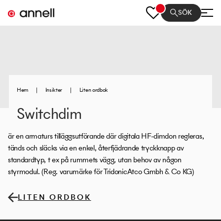
SÖK
Hem
|
Insikter
|
Liten ordbok
Switchdim
är en armaturs tilläggsutförande där digitala HF-dimdon regleras,
tänds och släcks via en enkel, återfjädrande tryckknapp av
standardtyp, t ex på rummets vägg, utan behov av någon
styrmodul. (Reg. varumärke för TridonicAtco Gmbh & Co KG)
LITEN ORDBOK