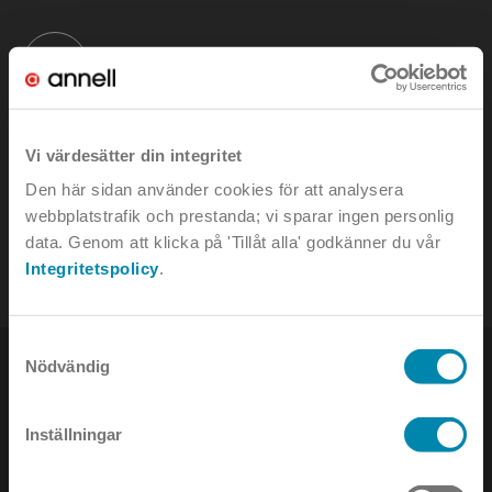
KONTAKTA OSS
Vi värdesätter din integritet
Den här sidan använder cookies för att analysera
e-mail:
info@annell.se
webbplatstrafik och prestanda; vi sparar ingen personlig
tel:
08-442 90 00
data. Genom att klicka på 'Tillåt alla' godkänner du vår
Integritetspolicy
.
Samtyckesval
Nödvändig
Inställningar
NYHETSBREV