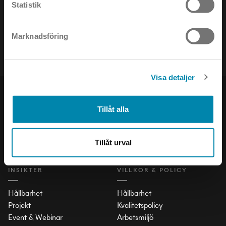
Statistik
Håll dig uppdaterad om det senaste inom ljusets värld!
Marknadsföring
Visa detaljer
PRODUKTER
SOCIAL
Tillåt alla
Inomhus
LinkedIn
Utomhus
Facebook
Tillåt urval
Stad och Trafik
Instagram
INSIKTER
VILLKOR & POLICY
Hållbarhet
Hållbarhet
Projekt
Kvalitetspolicy
Event & Webinar
Arbetsmiljö