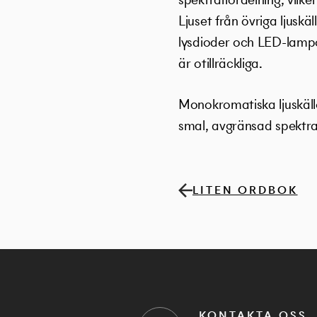
Ljuset från övriga ljusk
lysdioder och LED-lampo
är otillräckliga.
Monokromatiska ljuskällor
smal, avgränsad spektra
LITEN ORDBOK
KONTAKTA OSS