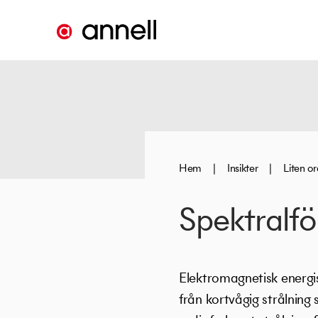
Hem
|
Insikter
|
Liten o
Spektralfö
Elektromagnetisk energis
från kortvågig strålning s