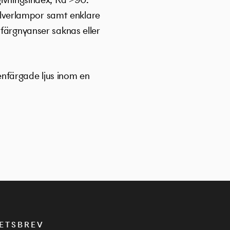
silverlampor samt enklare
färgnyanser saknas eller
 enfärgade ljus inom en
ETSBREV