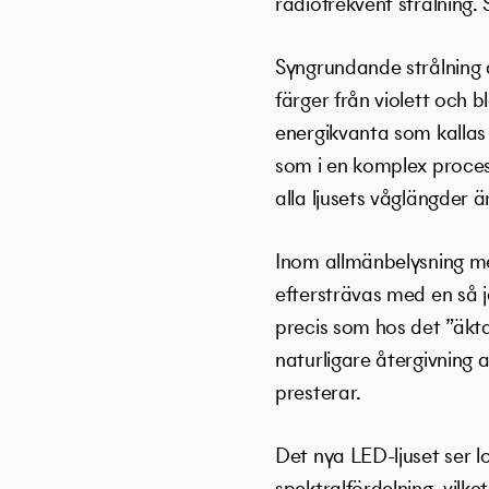
radiofrekvent strålning.
Syngrundande strålning 
färger från violett och b
energikvanta som kallas 
som i en komplex process 
alla ljusets våglängder 
Inom allmänbelysning med
eftersträvas med en så j
precis som hos det ”äkta 
naturligare återgivning a
presterar.
Det nya LED-ljuset ser l
spektralfördelning, vilk