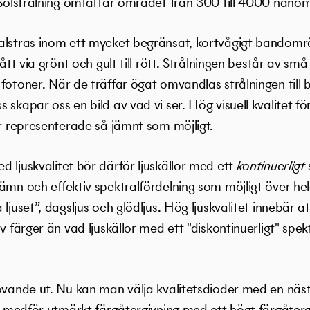
 Solstrålning omfattar området från 300 till 4000 nanom
alstras inom ett mycket begränsat, kortvågigt bandomr
lått via grönt och gult till rött. Strålningen består av sm
fotoner. När de träffar ögat omvandlas strålningen till b
skapar oss en bild av vad vi ser. Hög visuell kvalitet fö
är representerade så jämnt som möjligt.
 ljuskvalitet bör därför ljuskällor med ett
kontinuerligt
ämn och effektiv spektralfördelning som möjligt över h
ljuset”, dagsljus och glödljus. Hög ljuskvalitet innebär at
v färger än vad ljuskällor med ett "diskontinuerligt" spek
ovande ut. Nu kan man välja kvalitetsdioder med en näst 
et medför utmärkt färgåtergivning med ett högt färgåter