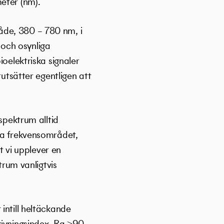
eter (nm).
åde, 380 – 780 nm, i
å och osynliga
ioelektriska signaler
rutsätter egentligen att
spektrum alltid
ela frekvensområdet,
t vi upplever en
trum vanligtvis
intill heltäckande
givningsindex, Ra ˃90.