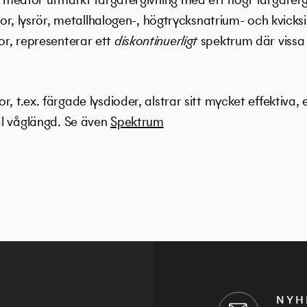
ällor, lysrör, metallhalogen-, högtrycksnatrium- och kvick
r, representerar ett
diskontinuerligt
spektrum där vissa 
, t.ex. färgade lysdioder, alstrar sitt mycket effektiva,
l våglängd. Se även
Spektrum
NYH