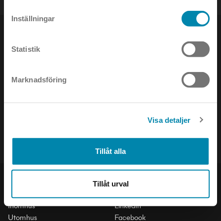
Inställningar
Statistik
NYHETSBREV
Marknadsföring
Håll dig uppdaterad om det senaste inom ljusets värld!
Visa detaljer
Tillåt alla
PRODUKTER
SOCIAL
Tillåt urval
Inomhus
LinkedIn
Utomhus
Facebook