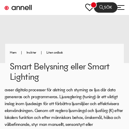
SÖK
Hem
|
Insikter
|
Liten ordbok
Smart Belysning eller Smart
Lighting
avser digitala processer för alstring och styrning av ljus där data
genereras och programmeras. Ljusreglering (tuning) är ett viktigt
inslag inom ljusdesign för att förbättra ljusmiljöer och effektivisera
elanvändningen. Genom att reglera ljusmängd och ljusfärg (K) efter
lokalers funktion och efter människors behov, önskemål, hälsa och
välbefinnande, styr man manuellt, sensorstyrt eller