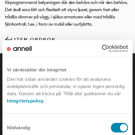
förprogrammerat belysningen där den behövs och när den behövs.
Det skall vara lätt och flexibelt att styra ljuset, genom fast eller
trådlös dimmer på vägg, i själva armaturen eller med trådlös
fjärrkontroll, t.ex. i form av mobil eller surfplatta.
LITEN ORDBOK
Vi värdesätter din integritet
Den här sidan använder cookies för att analysera
webbplatstrafik och prestanda; vi sparar ingen personlig
KONTAKTA OSS
data. Genom att klicka på 'Tillåt alla' godkänner du vår
Integritetspolicy
.
e-mail:
info@annell.se
tel:
08-442 90 00
Samtyckesval
Nödvändig