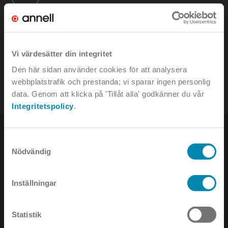
KONTAKTA OSS
Vi värdesätter din integritet
e-mail:
info@annell.se
Den här sidan använder cookies för att analysera
tel:
08-442 90 00
webbplatstrafik och prestanda; vi sparar ingen personlig
data. Genom att klicka på 'Tillåt alla' godkänner du vår
Integritetspolicy
.
Samtyckesval
Nödvändig
NYHETSBREV
Inställningar
Håll dig uppdaterad om det senaste inom ljusets värld!
Statistik