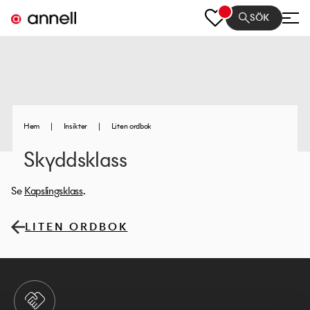
SÖK
Hem
|
Insikter
|
Liten ordbok
Skyddsklass
Se
Kapslingsklass
.
LITEN ORDBOK