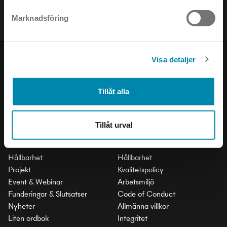
Marknadsföring
Visa detaljer
PRODUKTER
SOCIAL
Inomhus
LinkedIn
Tillåt alla
Utomhus
Facebook
Stad och Trafik
Instagram
Tillåt urval
INSIKTER
VILLKOR & POLICY
Hållbarhet
Hållbarhet
Projekt
Kvalitetspolicy
Event & Webinar
Arbetsmiljö
Funderingar & Slutsatser
Code of Conduct
Nyheter
Allmänna villkor
Liten ordbok
Integritet