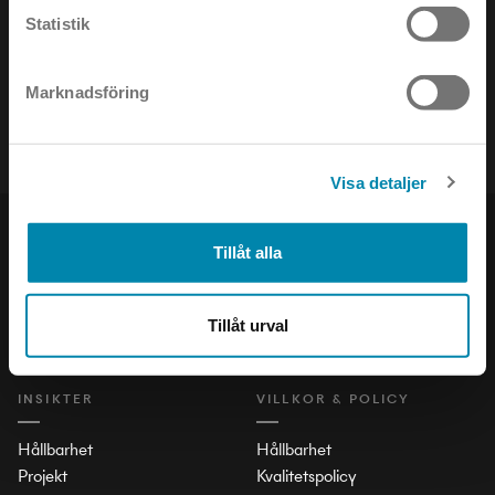
Statistik
Håll dig uppdaterad om det senaste inom ljusets värld!
Marknadsföring
Visa detaljer
PRODUKTER
SOCIAL
Tillåt alla
Inomhus
LinkedIn
Utomhus
Facebook
Tillåt urval
Stad och Trafik
Instagram
INSIKTER
VILLKOR & POLICY
Hållbarhet
Hållbarhet
Projekt
Kvalitetspolicy