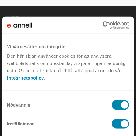
KONTAKTA OSS
Vi värdesätter din integritet
Den här sidan använder cookies för att analysera
e-mail:
info@annell.se
webbplatstrafik och prestanda; vi sparar ingen personlig
data. Genom att klicka på 'Tillåt alla' godkänner du vår
tel:
08-442 90 00
Integritetspolicy
.
Samtyckesval
Nödvändig
Inställningar
NYHETSBREV