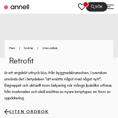
SÖK
Hem
|
Insikter
|
Liten ordbok
Retrofit
är ett engelskt uttryck bl.a. från byggnadsbranschen. I svenskan
används det i betydelsen ”att ersätta något med något nytt”.
Begreppet och aktuellt inom belysning när många ljuskällor utfasas
från marknaden och skall ersättas av nyare lamptyper, en form av
uppdatering.
LITEN ORDBOK