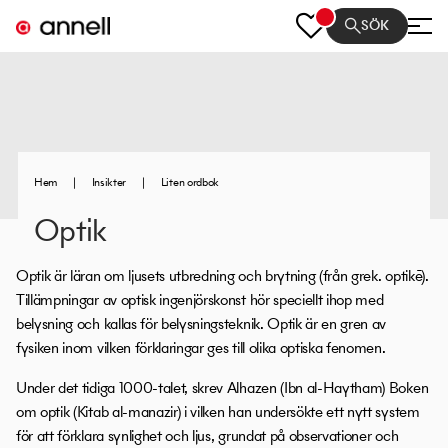
SÖK
Hem
|
Insikter
|
Liten ordbok
Optik
Optik är läran om ljusets utbredning och brytning (från grek. optikē).
Tillämpningar av optisk ingenjörskonst hör speciellt ihop med
belysning och kallas för belysningsteknik. Optik är en gren av
fysiken inom vilken förklaringar ges till olika optiska fenomen.
Under det tidiga 1000-talet, skrev Alhazen (Ibn al-Haytham) Boken
om optik (Kitab al-manazir) i vilken han undersökte ett nytt system
för att förklara synlighet och ljus, grundat på observationer och