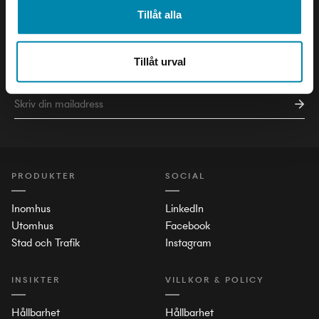
Tillåt alla
NYHETSBREV
Tillåt urval
Håll dig uppdaterad om det senaste inom ljusets värld!
PRODUKTER
SOCIAL
Inomhus
LinkedIn
Utomhus
Facebook
Stad och Trafik
Instagram
INSIKTER
VILLKOR & POLICY
Hållbarhet
Hållbarhet