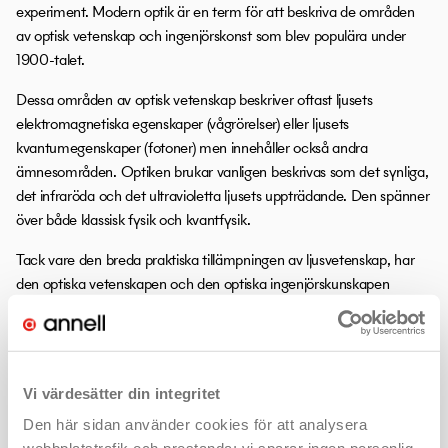
experiment. Modern optik är en term för att beskriva de områden
av optisk vetenskap och ingenjörskonst som blev populära under
1900-talet.
Dessa områden av optisk vetenskap beskriver oftast ljusets
elektromagnetiska egenskaper (vågrörelser) eller ljusets
kvantumegenskaper (fotoner) men innehåller också andra
ämnesområden. Optiken brukar vanligen beskrivas som det synliga,
det infraröda och det ultravioletta ljusets uppträdande. Den spänner
över både klassisk fysik och kvantfysik.
Tack vare den breda praktiska tillämpningen av ljusvetenskap, har
den optiska vetenskapen och den optiska ingenjörskunskapen
kommit att bli mycket tvärvetenskapliga områden. Optisk
vetenskap ingår nu som en del i många närliggande discipliner, vilka
innefattar bland annat elektrisk ingenjörskonst, fysik, psykologi,
neurovetenskap och medicin.
Källa: Nationalencyklopedin, optik.
Vi värdesätter din integritet
/uppslagsverk/encyklopedi/ (hämtad 2020-05-04).
Den här sidan använder cookies för att analysera