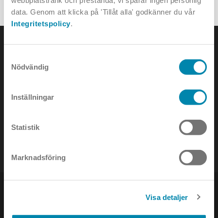
webbplatstrafik och prestanda; vi sparar ingen personlig
LITEN ORDBOK
data. Genom att klicka på 'Tillåt alla' godkänner du vår
Integritetspolicy
.
Samtyckesval
Nödvändig
KONTAKTA OSS
Inställningar
e-mail:
info@annell.se
Statistik
tel:
08-442 90 00
Marknadsföring
Visa detaljer