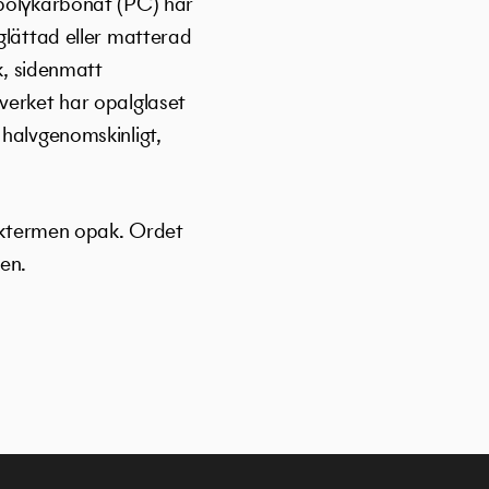
 polykarbonat (PC) har
glättad eller matterad
k, sidenmatt
verket har opalglaset
 halvgenomskinligt,
acktermen opak. Ordet
en.