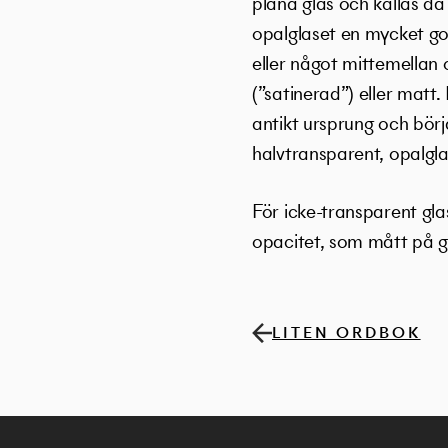
plana glas och kallas d
opalglaset en mycket god
eller något mittemellan 
(”satinerad”) eller matt
antikt ursprung och börj
halvtransparent, opalglas
För icke-transparent gla
opacitet, som mått på g
LITEN ORDBOK