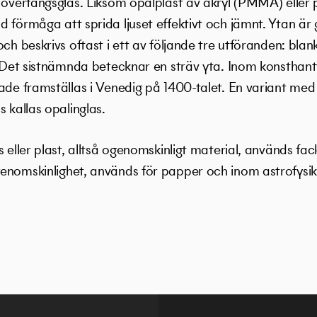
å överfångsglas. Liksom opalplast av akryl (PMMA) eller
 förmåga att sprida ljuset effektivt och jämnt. Ytan är 
och beskrivs oftast i ett av följande tre utföranden: blan
. Det sistnämnda betecknar en sträv yta. Inom konsthant
ade framställas i Venedig på 1400-talet. En variant med
 kallas opalinglas.
s eller plast, alltså ogenomskinligt material, används f
enomskinlighet, används för papper och inom astrofysik