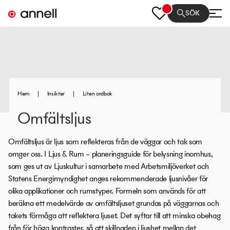
SÖK
Hem
|
Insikter
|
Liten ordbok
Omfältsljus
Omfältsljus är ljus som reflekteras från de väggar och tak som
omger oss. I Ljus & Rum – planeringsguide för belysning inomhus,
som ges ut av Ljuskultur i samarbete med Arbetsmiljöverket och
Statens Energimyndighet anges rekommenderade ljusnivåer för
olika applikationer och rumstyper. Formeln som används för att
beräkna ett medelvärde av omfältsljuset grundas på väggarnas och
takets förmåga att reflektera ljuset. Det syftar till att minska obehag
från för höga kontraster, så att skillnaden i ljushet mellan det