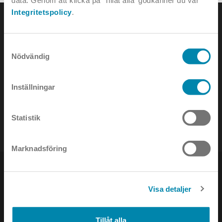
data. Genom att klicka på 'Tillåt alla' godkänner du vår
Integritetspolicy
.
Samtyckesval
Nödvändig
KONTAKTA OSS
Inställningar
e-mail:
info@annell.se
tel:
08-442 90 00
Statistik
Marknadsföring
Visa detaljer
NYHETSBREV
Tillåt alla