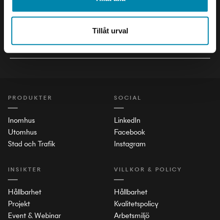
Håll dig uppdaterad om det senaste inom ljusets värld!
Tillåt urval
PRODUKTER
SOCIAL
Inomhus
LinkedIn
Utomhus
Facebook
Stad och Trafik
Instagram
INSIKTER
VILLKOR & POLICY
Hållbarhet
Hållbarhet
Projekt
Kvalitetspolicy
Event & Webinar
Arbetsmiljö