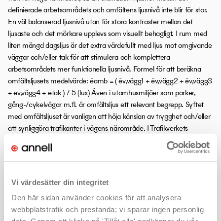
definierade arbetsområdets och omfältens ljusnivå inte blir för stor.
En väl balanserad ljusnivå utan för stora kontraster mellan det
ljusaste och det mörkare upplevs som visuellt behagligt. I rum med
liten mängd dagsljus är det extra värdefullt med ljus mot omgivande
väggar och/eller tak för att stimulera och komplettera
arbetsområdets mer funktionella ljusnivå. Formel för att beräkna
omfältsljusets medelvärde: ēamb = ( ēv,vägg1 + ēv,vägg2 + ēv,vägg3
+ ēv,vägg4 + ētak ) / 5 (lux) Även i utomhusmiljöer som parker,
gång-/cykelvägar m.fl. är omfältsljus ett relevant begrepp. Syftet
med omfältsljuset är vanligen att höja känslan av trygghet och/eller
att synliggöra trafikanter i vägens närområde. I Trafikverkets
dokument förekommer det som begreppet omgivningsljus eller
omgivningsljusförhållande och när man kvantifierar det används
storheten EIR (Edge Illumination Ratio). Ljus & Rum kan beställas
från Ljuskulturs
hemsida
.
Vi värdesätter din integritet
Den här sidan använder cookies för att analysera
LITEN ORDBOK
webbplatstrafik och prestanda; vi sparar ingen personlig