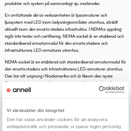
produkter och system på sammanlagt sju marknader.
En omfattande del av verksamheten är ljusarmaturer och
ljussystem med LED inom belysningsområden utomhus, särskilt
aktuellt inom den smarta stadens infrastruktur. I NEMA:s uppdrag
ingår inte tester och certifiering. NEMA-sockel är en etablerad och
standardiserad armaturmodul för den smarta stadens och
infrastrukturens LED-armaturer utomhus.
NEMA-sockel är en etablerad och standardiserad armaturmodul för
den smarta stadens och infrastrukturens LED-armaturer utomhus.
Den har sitt ursprung i Nordamerika och är liksom den nyare
Zhaga-sockeln en aktuell komponentmodul för anslutning till
externa moduler, sensorer, nätverk och mjukvara.
Den framtidssäkrar utomhusarmaturer för kommande utveckling
även digital teknik inom IoT. Se även
Zhaga / Zhaga-sockel
.
Vi värdesätter din integritet
Den här sidan använder cookies för att analysera
LITEN ORDBOK
webbplatstrafik och prestanda; vi sparar ingen personlig