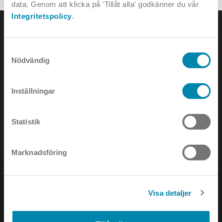
data. Genom att klicka på 'Tillåt alla' godkänner du vår
Integritetspolicy
.
Samtyckesval
Nödvändig
KONTAKTA OSS
Inställningar
e-mail:
info@annell.se
tel:
08-442 90 00
Statistik
Marknadsföring
Visa detaljer
NYHETSBREV