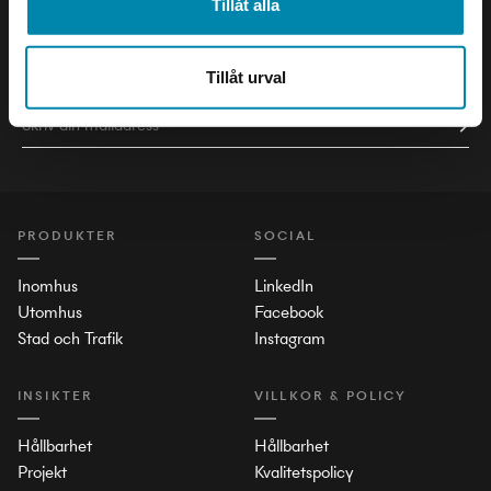
Tillåt alla
Håll dig uppdaterad om det senaste inom ljusets värld!
Tillåt urval
PRODUKTER
SOCIAL
Inomhus
LinkedIn
Utomhus
Facebook
Stad och Trafik
Instagram
INSIKTER
VILLKOR & POLICY
Hållbarhet
Hållbarhet
Projekt
Kvalitetspolicy