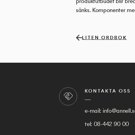
produktutbudet blir bre
sänks. Komponenter med l
LITEN ORDBOK
KONTAKTA OSS
e-mail:
info@annell.s
tel:
08-442 90 00