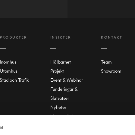
PRODUKTER
INSIKTER
KONTAKT
Inomhus
Hållbarhet
Team
Utomhus
Projekt
Showroom
Stad och Trafik
Event & Webinar
Funderingar &
Slutsatser
Nyheter
Liten ordbok
Om Annell
et