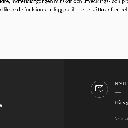
dare, materialåtgången minskar och utvecklings- och p
iknande funktion kan läggas till eller ersättas efter be
NYH
Håll di
e