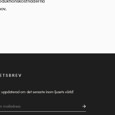
roduktionskostnaderna
hov.
ETSBREV
g uppdaterad om det senaste inom ljusets värld!