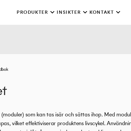
PRODUKTER
INSIKTER
KONTAKT
rdbok
et
r (moduler) som kan tas isär och sättas ihop. Med modu
pas, vilket effektiviserar produktens livscykel. Använd