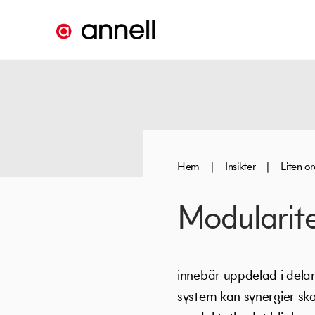
Hem
|
Insikter
|
Liten o
Modularit
innebär uppdelad i dela
system kan synergier ska