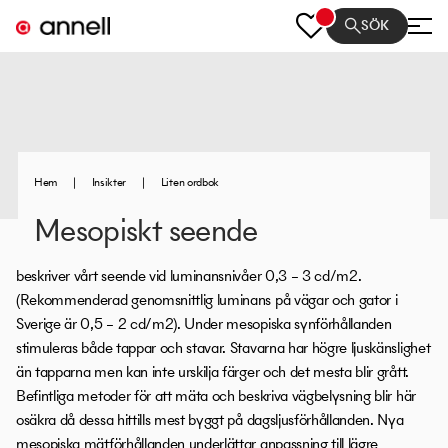
SÖK
Hem
|
Insikter
|
Liten ordbok
Mesopiskt seende
beskriver vårt seende vid luminansnivåer 0,3 – 3 cd/m2.
(Rekommenderad genomsnittlig luminans på vägar och gator i
Sverige är 0,5 – 2 cd/m2). Under mesopiska synförhållanden
stimuleras både tappar och stavar. Stavarna har högre ljuskänslighet
än tapparna men kan inte urskilja färger och det mesta blir grått.
Befintliga metoder för att mäta och beskriva vägbelysning blir här
osäkra då dessa hittills mest byggt på dagsljusförhållanden. Nya
mesopiska mätförhållanden underlättar anpassning till lägre