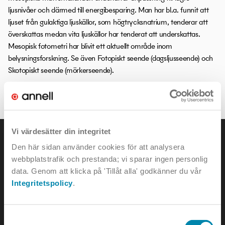
ljusnivåer och därmed till energibesparing. Man har bl.a. funnit att
ljuset från gulaktiga ljuskällor, som högtrycksnatrium, tenderar att
överskattas medan vita ljuskällor har tenderat att underskattas.
Mesopisk fotometri har blivit ett aktuellt område inom
belysningsforskning. Se även Fotopiskt seende (dagsljusseende) och
Skotopiskt seende (mörkerseende).
LITEN ORDBOK
Vi värdesätter din integritet
Den här sidan använder cookies för att analysera
webbplatstrafik och prestanda; vi sparar ingen personlig
data. Genom att klicka på 'Tillåt alla' godkänner du vår
KONTAKTA OSS
Integritetspolicy
.
e-mail:
info@annell.se
Samtyckesval