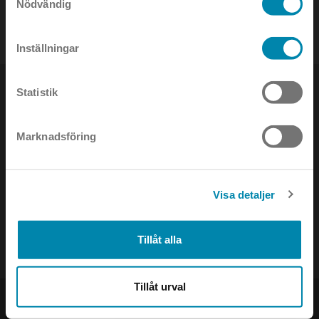
Nödvändig
tel:
08-442 90 00
Inställningar
Statistik
Marknadsföring
NYHETSBREV
Håll dig uppdaterad om det senaste inom ljusets värld!
Visa detaljer
Tillåt alla
Tillåt urval
PRODUKTER
SOCIAL