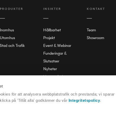
PRODUKTER
INSIKTER
KONTAKT
Inomhus
Hållbarhet
Team
Utomhus
Projekt
Showroom
Stad och Trafik
Event & Webinar
Funderingar &
Slutsatser
Nyheter
Liten ordbok
Om Annell
et
kies för att analysera webbplatstrafik och prestanda; vi sparar
licka på 'Tillåt alla' godkänner du vår
Integritetspolicy
.