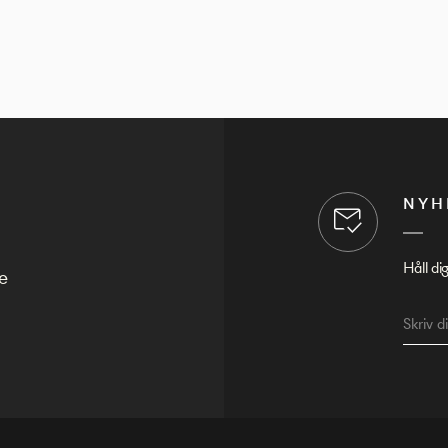
NYH
Håll di
e