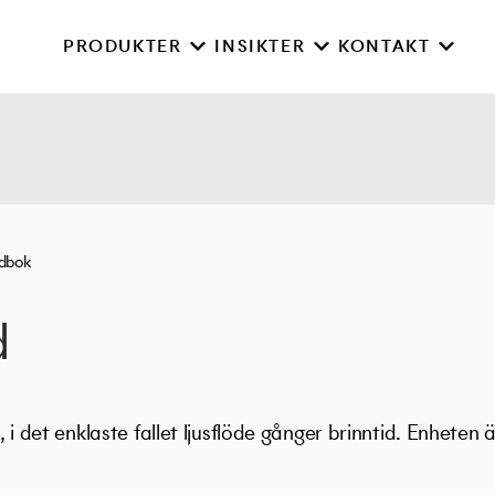
PRODUKTER
INSIKTER
KONTAKT
rdbok
d
al, i det enklaste fallet ljusflöde gånger brinntid. Enheten