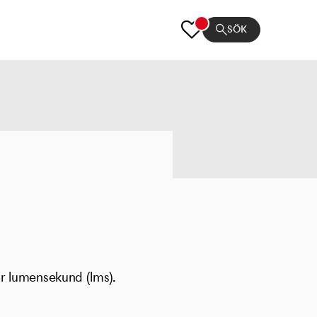
SÖK
 är lumensekund (lms).