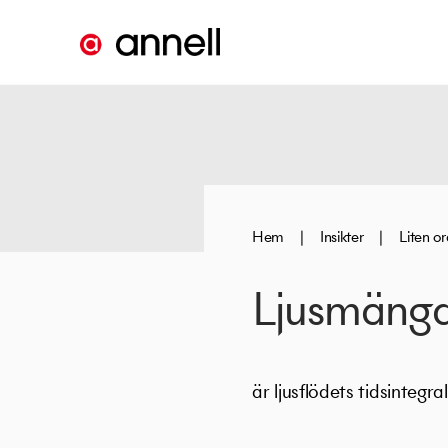
Hem
|
Insikter
|
Liten o
Ljusmäng
är ljusflödets tidsintegr