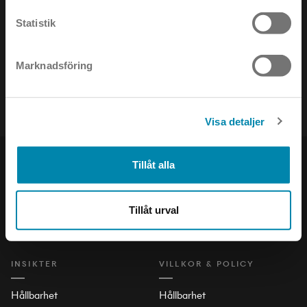
NYHETSBREV
Statistik
Håll dig uppdaterad om det senaste inom ljusets värld!
Marknadsföring
Visa detaljer
PRODUKTER
SOCIAL
Tillåt alla
Inomhus
LinkedIn
Tillåt urval
Utomhus
Facebook
Stad och Trafik
Instagram
INSIKTER
VILLKOR & POLICY
Hållbarhet
Hållbarhet