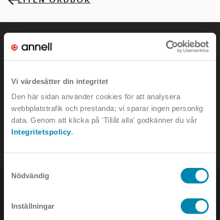
KONTAKTA OSS
Vi värdesätter din integritet
Den här sidan använder cookies för att analysera
webbplatstrafik och prestanda; vi sparar ingen personlig
e-mail:
info@annell.se
data. Genom att klicka på 'Tillåt alla' godkänner du vår
tel:
08-442 90 00
Integritetspolicy
.
Samtyckesval
Nödvändig
Inställningar