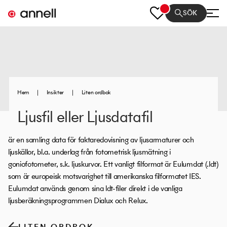
SÖK
Hem
|
Insikter
|
Liten ordbok
Ljusfil eller Ljusdatafil
är en samling data för faktaredovisning av ljusarmaturer och
ljuskällor, bl.a. underlag från fotometrisk ljusmätning i
goniofotometer, s.k. ljuskurvor. Ett vanligt filformat är Eulumdat (.ldt)
som är europeisk motsvarighet till amerikanska filformatet IES.
Eulumdat används genom sina ldt-filer direkt i de vanliga
ljusberäkningsprogrammen Dialux och Relux.
LITEN ORDBOK