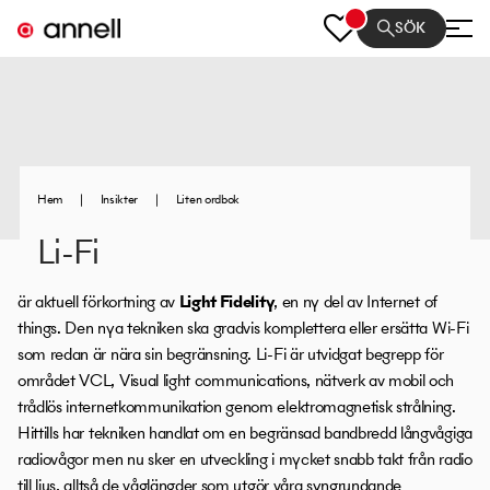
SÖK
Hem
|
Insikter
|
Liten ordbok
Li-Fi
är aktuell förkortning av
Light Fidelity
, en ny del av Internet of
things. Den nya tekniken ska gradvis komplettera eller ersätta Wi-Fi
som redan är nära sin begränsning. Li-Fi är utvidgat begrepp för
området VCL, Visual light communications, nätverk av mobil och
trådlös internetkommunikation genom elektromagnetisk strålning.
Hittills har tekniken handlat om en begränsad bandbredd långvågiga
radiovågor men nu sker en utveckling i mycket snabb takt från radio
till ljus, alltså de våglängder som utgör våra syngrundande