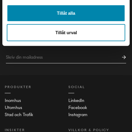
Tillåt alla
NYHETSBREV
Tillåt urval
Håll dig uppdaterad om det senaste inom ljusets värld!
PRODUKTER
SOCIAL
Inomhus
LinkedIn
Utomhus
Facebook
Stad och Trafik
Instagram
INSIKTER
VILLKOR & POLICY