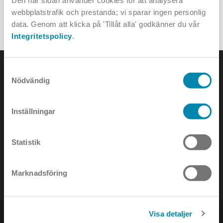
Den här sidan använder cookies för att analysera
vid Shanghai´s Fudan University som upphovsmän.
webbplatstrafik och prestanda; vi sparar ingen personlig
data. Genom att klicka på 'Tillåt alla' godkänner du vår
LITEN ORDBOK
Integritetspolicy
.
Samtyckesval
Nödvändig
KONTAKTA OSS
Inställningar
e-mail:
info@annell.se
Statistik
tel:
08-442 90 00
Marknadsföring
Visa detaljer