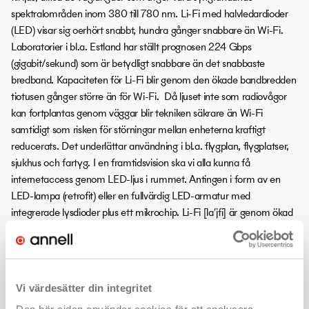
spektralområden inom 380 till 780 nm. Li-Fi med halvledardioder
(LED) visar sig oerhört snabbt, hundra gånger snabbare än Wi-Fi.
Laboratorier i bl.a. Estland har ställt prognosen 224 Gbps
(gigabit/sekund) som är betydligt snabbare än det snabbaste
bredband. Kapaciteten för Li-Fi blir genom den ökade bandbredden
tiotusen gånger större än för Wi-Fi. Då ljuset inte som radiovågor
kan fortplantas genom väggar blir tekniken säkrare än Wi-Fi
samtidigt som risken för störningar mellan enheterna kraftigt
reducerats. Det underlättar användning i bl.a. flygplan, flygplatser,
sjukhus och fartyg. I en framtidsvision ska vi alla kunna få
internetaccess genom LED-ljus i rummet. Antingen i form av en
LED-lampa (retrofit) eller en fullvärdig LED-armatur med
integrerade lysdioder plus ett mikrochip. Li-Fi [laʹjfi] är genom ökad
kapacitet och säkerhet väl lämpat för sammankoppling med mobila
enheter som laptoppar, surfplattor och smarta telefoner. Vid
University of Edinburgh i Skottland finns Harald Haas som uppges
vara en av pionjärerna bakom Li-Fi tekniken som tillkom under åren
Vi värdesätter din integritet
2010-2012. Alternativa uppgifter framhåller bl.a. kinesiska forskare