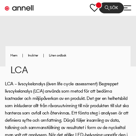
SÖK
Hem
|
Insikter
|
Liten ordbok
LCA
LCA – livscykelanalys (även life cycle assessment) Begreppet
livscykelanalys (LCA) används som metod för att bedöma
kostnader och miljöpåverkan av en produkt. Det ger en helhetsbild
som inkluderar allt från råvaruutvinning till när produkten till slut ska
hanteras som avfall och återvinnas. Ett första steg i analysen är att
definiera syfte och omfattning. Därpå följer insamling av data,
tolkning och sammanställning av resultatet i form av de nyckeltal
man valt att analysera. När det gäller LED-belysning uppstår den i