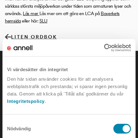
särklass största miljöpåverkan under tiden som armaturen lyser och
används.
Läs mer
Läs mer om att göra en LCA på
Boverkets
hemsida
eller här:
SLU
LITEN ORDBOK
Vi värdesätter din integritet
Den här sidan använder cookies för att analysera
webbplatstrafik och prestanda; vi sparar ingen personlig
KONTAKTA OSS
data. Genom att klicka på 'Tillåt alla' godkänner du vår
Integritetspolicy
.
e-mail:
info@annell.se
tel:
08-442 90 00
Samtyckesval
Nödvändig