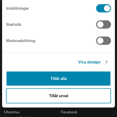
Inställningar
Statistik
NYHETSBREV
Marknadsföring
Håll dig uppdaterad om det senaste inom ljusets värld!
Visa detaljer
Tillåt alla
PRODUKTER
SOCIAL
Tillåt urval
Inomhus
LinkedIn
Utomhus
Facebook