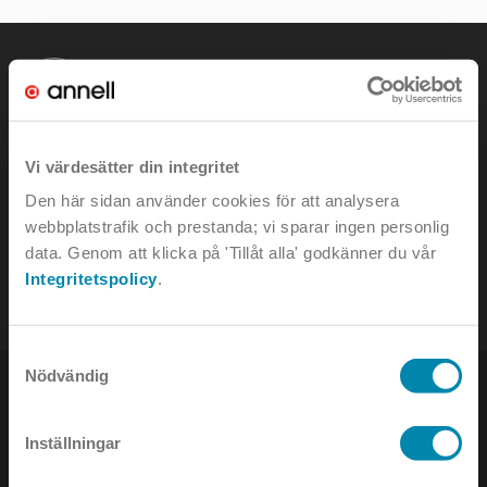
KONTAKTA OSS
Vi värdesätter din integritet
Den här sidan använder cookies för att analysera
e-mail:
info@annell.se
webbplatstrafik och prestanda; vi sparar ingen personlig
data. Genom att klicka på 'Tillåt alla' godkänner du vår
tel:
08-442 90 00
Integritetspolicy
.
Samtyckesval
Nödvändig
Inställningar
NYHETSBREV