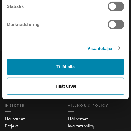
Statistik
Håll dig uppdaterad om det senaste inom ljusets värld!
Marknadsföring
Visa detaljer
PRODUKTER
SOCIAL
Tillåt alla
Inomhus
LinkedIn
Utomhus
Facebook
Tillåt urval
Stad och Trafik
Instagram
INSIKTER
VILLKOR & POLICY
Hållbarhet
Hållbarhet
Projekt
Kvalitetspolicy