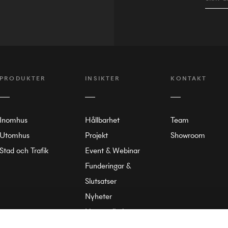
PRODUKTER
INSIKTER
KONTAKT
Inomhus
Hållbarhet
Team
Utomhus
Projekt
Showroom
Stad och Trafik
Event & Webinar
Funderingar &
Slutsatser
Nyheter
Liten ordbok
Om Annell