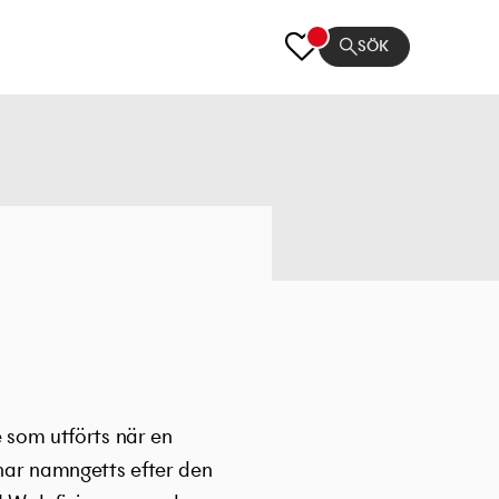
SÖK
e som utförts när en
 har namngetts efter den