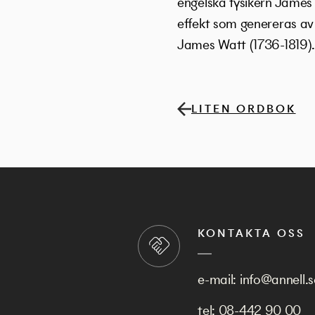
engelska fysikern James 
effekt som genereras av
James Watt (1736-1819)
LITEN ORDBOK
KONTAKTA OSS
e-mail:
info@annell.s
tel:
08-442 90 00