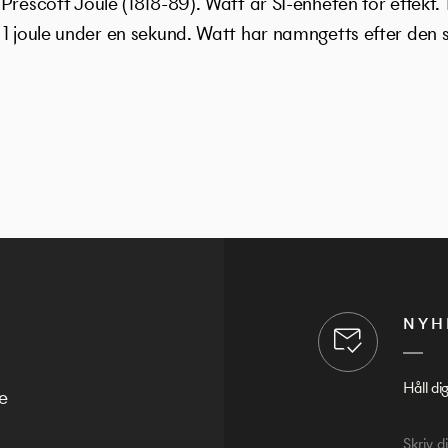
Prescott Joule (1818-89). Watt är SI-enheten för effekt.
 1 joule under en sekund. Watt har namngetts efter den 
.
NYH
Håll di
e