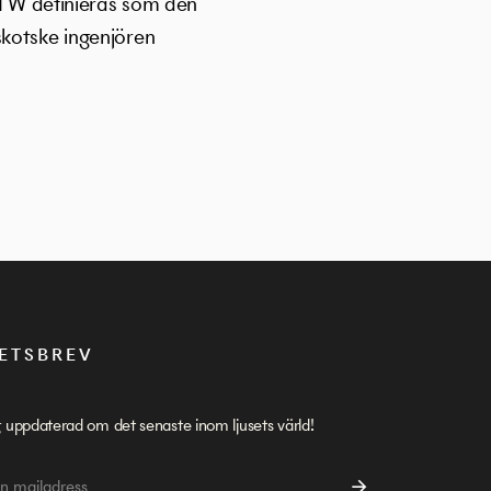
 1 W definieras som den
skotske ingenjören
ETSBREV
g uppdaterad om det senaste inom ljusets värld!