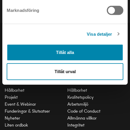
Marknadsföring
Visa detaljer
PRODUKTER
SOCIAL
Inomhus
LinkedIn
Tillåt alla
Utomhus
Facebook
Stad och Trafik
Instagram
Tillåt urval
INSIKTER
VILLKOR & POLICY
Hållbarhet
Hållbarhet
Projekt
Kvalitetspolicy
Event & Webinar
Arbetsmiljö
Funderingar & Slutsatser
Code of Conduct
Nyheter
Allmänna villkor
Liten ordbok
Integritet