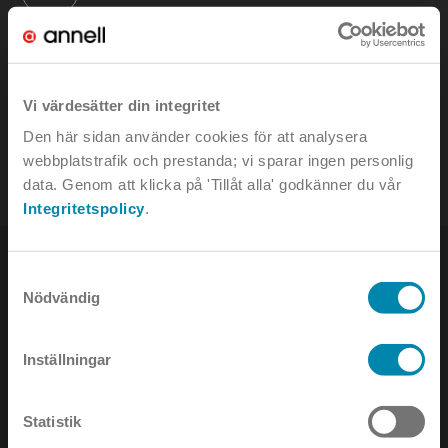
KONTAKTA OSS
Vi värdesätter din integritet
e-mail:
info@annell.se
Den här sidan använder cookies för att analysera
tel:
08-442 90 00
webbplatstrafik och prestanda; vi sparar ingen personlig
data. Genom att klicka på 'Tillåt alla' godkänner du vår
Integritetspolicy
.
Samtyckesval
Nödvändig
NYHETSBREV
Inställningar
Håll dig uppdaterad om det senaste inom ljusets värld!
Statistik