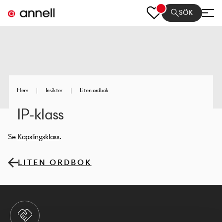
SÖK
Hem
|
Insikter
|
Liten ordbok
IP-klass
Se
Kapslingsklass
.
LITEN ORDBOK