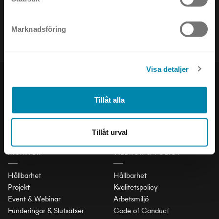
Håll dig uppdaterad om det senaste inom ljusets värld!
Marknadsföring
Visa detaljer
PRODUKTER
SOCIAL
Tillåt alla
Inomhus
LinkedIn
Utomhus
Facebook
Stad och Trafik
Instagram
Tillåt urval
INSIKTER
VILLKOR & POLICY
Hållbarhet
Hållbarhet
Projekt
Kvalitetspolicy
Event & Webinar
Arbetsmiljö
Funderingar & Slutsatser
Code of Conduct