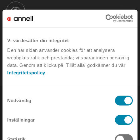
KONTAKTA OSS
Vi värdesätter din integritet
e-mail:
info@annell.se
Den här sidan använder cookies för att analysera
webbplatstrafik och prestanda; vi sparar ingen personlig
tel:
08-442 90 00
data. Genom att klicka på 'Tillåt alla' godkänner du vår
Integritetspolicy
.
Samtyckesval
Nödvändig
Inställningar
NYHETSBREV
Statistik