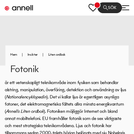
SÖK
Hem
|
Insikter
|
Liten ordbok
Fotonik
är ett vetenskapligt teknikområde inom fysiken som behandlar
alstring, manipulation, överföring, detektion och användning av ljus
(
Nationalencyklopedin
). Det vi kallar ljus är egentligen osynliga
fotoner, det elektromagnetiska fältets allra minsta energikvantum
(
Annells Liten ordbok
). Fotoniken möjliggör Internet och bland
annat mobiltelefoni. EU framhåller fotonik som de sex viktigaste
och mest strategiska teknikområdena. Ljus och fotonik har
tillsammans sedan 2000-talets början belönats med sju Nobelpris