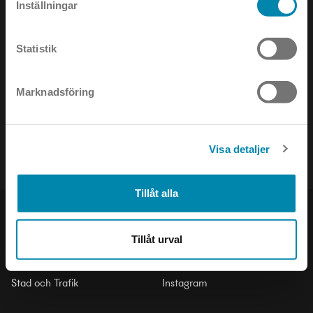
Inställningar
Statistik
NYHETSBREV
Marknadsföring
Håll dig uppdaterad om det senaste inom ljusets värld!
Visa detaljer
Tillåt alla
PRODUKTER
SOCIAL
Tillåt urval
Inomhus
LinkedIn
Utomhus
Facebook
Stad och Trafik
Instagram