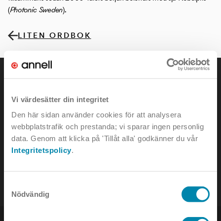
(
Photonic Sweden
).
LITEN ORDBOK
Vi värdesätter din integritet
Den här sidan använder cookies för att analysera
KONTAKTA OSS
webbplatstrafik och prestanda; vi sparar ingen personlig
data. Genom att klicka på 'Tillåt alla' godkänner du vår
e-mail:
info@annell.se
Integritetspolicy
.
tel:
08-442 90 00
Samtyckesval
Nödvändig