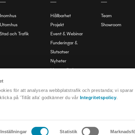
Inomhus
Hållbarhet
Team
Utomhus
Projekt
Showroom
Stad och Trafik
Event & Webinar
Funderingar &
Slutsatser
Nyheter
Liten ordbok
Om Annell
et
kies för att analysera webbplatstrafik och prestanda; vi sparar
licka på 'Tillåt alla' godkänner du vår
Integritetspolicy
.
Inställningar
Statistik
Marknadsfö