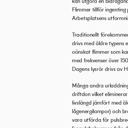
kan utgöra en bidragand
Flimmer tillför ingenting 
Arbetsplatsens utformn
Traditionellt förekomme
drivs med äldre typens e
oönskat flimmer som kan
med frekvenser över 150 
Dagens lysrör drivs av 
Många andra urladdnings
driftdon vilket eliminera
livslängd jämfört med äl
lågenergilampor) och br
vara utförda för pulsbr