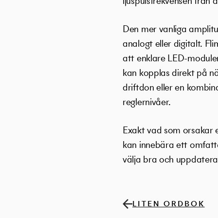
ljuspulsfrekvensen från 
Den mer vanliga amplitu
analogt eller digitalt. 
att enklare LED-moduler
kan kopplas direkt på 
driftdon eller en kombina
reglernivåer.
Exakt vad som orsakar et
kan innebära ett omfat
välja bra och uppdatera
LITEN ORDBOK