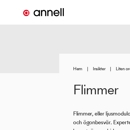
Hem
|
Insikter
|
Liten o
Flimmer
Flimmer, eller ljusmodul
och ögonbesvär. Experte