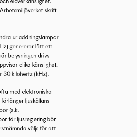
ch elöverkänslighet.
 Arbetsmiljöverket skrift
 andra urladdningslampor
z) genererar lätt ett
är belysningen drivs
pvisar olika känslighet.
 30 kilohertz (kHz).
fta med elektroniska
förlänger ljuskällans
or (s.k.
 för ljusreglering bör
stnämnda väljs för att