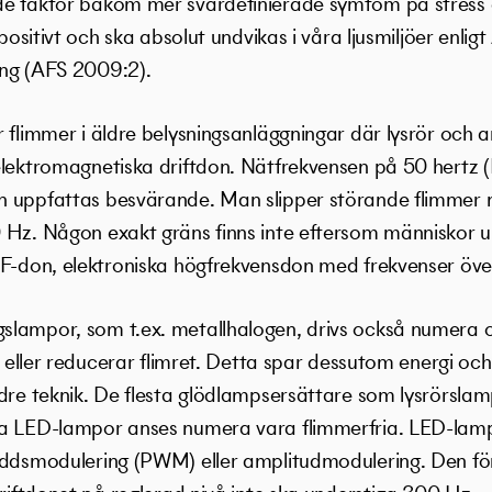
e faktor bakom mer svårdefinierade symtom på stress o
positivt och ska absolut undvikas i våra ljusmiljöer enligt
ing (AFS 2009:2).
r flimmer i äldre belysningsanläggningar där lysrör och
lektromagnetiska driftdon. Nätfrekvensen på 50 hertz (H
 uppfattas besvärande. Man slipper störande flimmer n
Hz. Någon exakt gräns finns inte eftersom människor up
HF-don, elektroniska högfrekvensdon med frekvenser över
lampor, som t.ex. metallhalogen, drivs också numera o
r eller reducerar flimret. Detta spar dessutom energi och 
dre teknik. De flesta glödlampsersättare som lysrörslamp
a LED-lampor anses numera vara flimmerfria. LED-lampor
eddsmodulering (PWM) eller amplitudmodulering. Den för