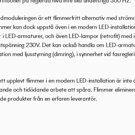
driftdonet på reglerad nivå inte ska understiga 300 Hz.
dmoduleringen är ett flimmerfritt alternativ med ström
Flimmer kan dock uppstå även i en modern LED-installatio
 i LED-armaturer, och även LED-lampor (retrofit) med i
nätspänning 230V. Det kan också handla om LED-armat
tion med ljusstyrning (dimring), i synnerhet vid fasregler
t upplevt flimmer i en modern LED-installation är inte al
tande och tidödande arbete att spåra. Flimmer elimine
de produkter från en erfaren leverantör.