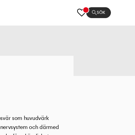
SÖK
 besvär som huvudvärk
rt nervsystem och därmed