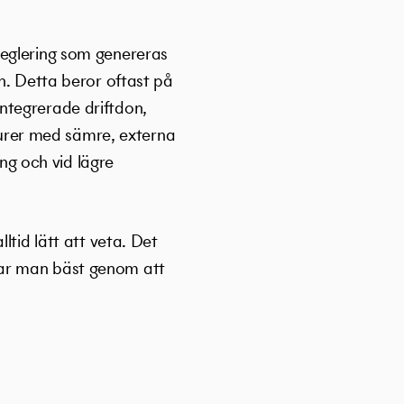
reglering som genereras
n. Detta beror oftast på
ntegrerade driftdon,
urer med sämre, externa
ing och vid lägre
ltid lätt att veta. Det
rar man bäst genom att