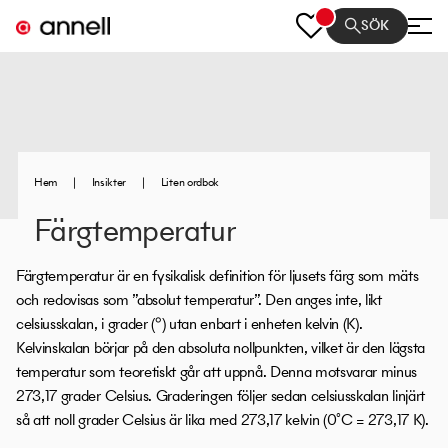
SÖK
Hem
|
Insikter
|
Liten ordbok
Färgtemperatur
Färgtemperatur är en fysikalisk definition för ljusets färg som mäts
och redovisas som ”absolut temperatur”. Den anges inte, likt
celsiusskalan, i grader (°) utan enbart i enheten kelvin (K).
Kelvinskalan börjar på den absoluta nollpunkten, vilket är den lägsta
temperatur som teoretiskt går att uppnå. Denna motsvarar minus
273,17 grader Celsius. Graderingen följer sedan celsiusskalan linjärt
så att noll grader Celsius är lika med 273,17 kelvin (0˚C = 273,17 K).