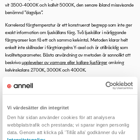
vit 3500-4000K och kallvit 5000K, den senare ibland missvisande
benämnd ”dagsljus”.
Korrelerad färgtemperatur är ett konstruerat begrepp som inte ger
exakt information om ljuskällans färg. Två ljuskällor i närliggande
färgnyanser kan få ett och samma kelvintal. Metoden klarar helt
enkelt inte skillnader i färgtriangelns Y-axel och är otillräcklig som
kvalitetsparameter. Bästa användning av metoden är sannolikt att
beskriva
upplevelser av varmare eller kallare ljusfärger
omkring
kelvinskalans 2700K, 3000K och 4000K.
Plancks kurva
I CIE:s färgtriangel, fortfarande aktuell trots sitt ursprung från 1930-
talet, hittar man den ”svarta kroppens kurva” (Plancks kurva) som
Vi värdesätter din integritet
illustrerar hur en massiv järnklump upphettas, först svagt röd sedan
Den här sidan använder cookies för att analysera
ljusare röd, därefter successivt rödgul, gul och gulvit. Med en tänkt
webbplatstrafik och prestanda; vi sparar ingen personlig
uppvärmning till 20 000 kelvin skulle färgen bli lika blå som en klar
data. Genom att klicka på 'Tillåt alla' godkänner du vår
norrhimmel. För mer exakt färgbestämning av ljus använder man
Integritetspolicy
.