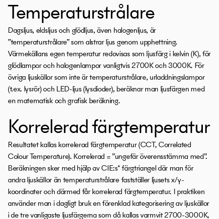
Temperaturstrålare
Dagsljus, eldsljus och glödljus, även halogenljus, är
”temperaturstrålare” som alstrar ljus genom upphettning.
Värmekällans egen temperatur redovisas som ljusfärg i kelvin (K), för
glödlampor och halogenlampor vanligtvis 2700K och 3000K. För
övriga ljuskällor som inte är temperaturstrålare, urladdningslampor
(t.ex. lysrör) och LED-ljus (lysdioder), beräknar man ljusfärgen med
en matematisk och grafisk beräkning.
Korrelerad färgtemperatur
Resultatet kallas korrelerad färgtemperatur (CCT, Correlated
Colour Temperature). Korrelerad = ”ungefär överensstämma med”.
Beräkningen sker med hjälp av CIE:s* färgtriangel där man för
andra ljuskällor än temperaturstrålare fastställer ljusets x/y-
koordinater och därmed får korrelerad färgtemperatur. I praktiken
använder man i dagligt bruk en förenklad kategorisering av ljuskällor
i de tre vanligaste ljusfärgerna som då kallas varmvit 2700-3000K,