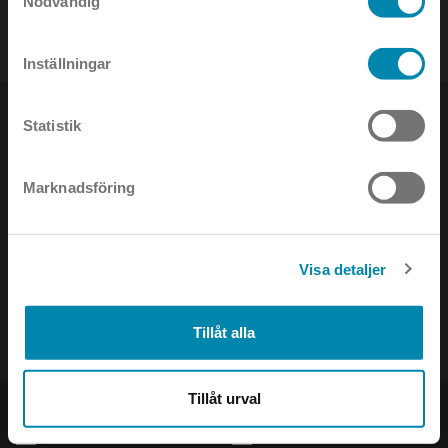
tel:
08-442 90 00
Nödvändig
Inställningar
Statistik
Marknadsföring
NYHETSBREV
Håll dig uppdaterad om det senaste inom ljusets värld!
Visa detaljer
Tillåt alla
Tillåt urval
PRODUKTER
SOCIAL