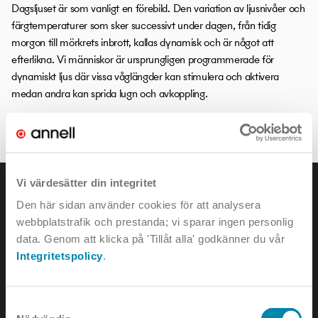
Dagsljuset är som vanligt en förebild. Den variation av ljusnivåer och
färgtemperaturer som sker successivt under dagen, från tidig
morgon till mörkrets inbrott, kallas dynamisk och är något att
efterlikna. Vi människor är ursprungligen programmerade för
dynamiskt ljus där vissa våglängder kan stimulera och aktivera
medan andra kan sprida lugn och avkoppling.
LITEN ORDBOK
Vi värdesätter din integritet
Den här sidan använder cookies för att analysera
webbplatstrafik och prestanda; vi sparar ingen personlig
data. Genom att klicka på 'Tillåt alla' godkänner du vår
KONTAKTA OSS
Integritetspolicy
.
e-mail:
info@annell.se
Samtyckesval