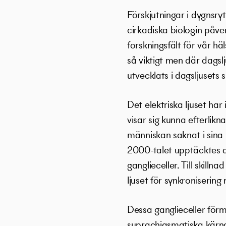
Förskjutningar i dygnsr
cirkadiska biologin påver
forskningsfält för vår h
så viktigt men där dagslj
utvecklats i dagsljusets 
Det elektriska ljuset ha
visar sig kunna efterlik
människan saknat i sina 
2000-talet upptäcktes d
ganglieceller. Till skill
ljuset för synkronisering
Dessa ganglieceller förme
suprachiasmatiska kärna