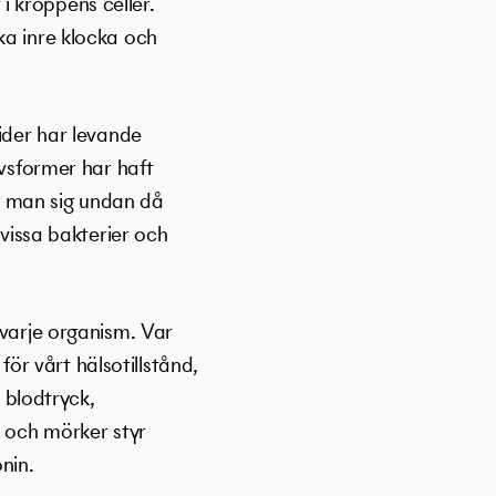
 kroppens celler.
ka inre klocka och
tider har levande
ivsformer har haft
og man sig undan då
 vissa bakterier och
 varje organism. Var
r vårt hälsotillstånd,
, blodtryck,
s och mörker styr
nin.