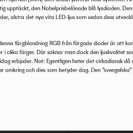
iktig upptäckt, den Nobelprisbelönade blå lysdioden. De
r, alstra det nya vita LED-ljus som sedan dess utvecklat
ill denna färgblandning RGB från färgade dioder är att ko
ver i olika färger. Där saknar man dock den ljuskvalitet 
 idag erbjuder. Not: Egentligen heter det cirkadiansk d
der omkring och dies som betyder dag. Den ”svengelska”