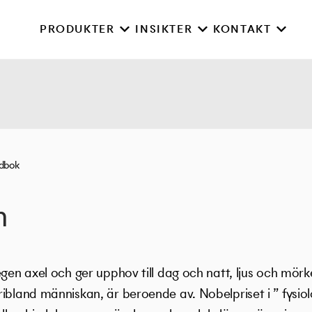
PRODUKTER
INSIKTER
KONTAKT
rdbok
m
gen axel och ger upphov till dag och natt, ljus och mörker.
ibland människan, är beroende av. Nobelpriset i ” fysiol