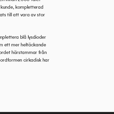
n kunde, kompletterad
s till att vara av stor
mplettera blå lysdioder
som ett mer heltäckande
å ordet härstammar från
 ordformen cirkadisk har