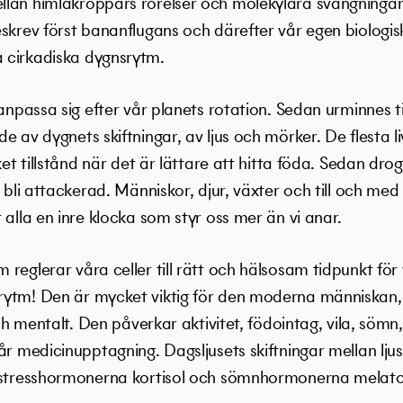
lan himlakroppars rörelser och molekylära svängningar i
skrev först bananflugans och därefter vår egen biologis
 cirkadiska dygnsrytm.
 anpassa sig efter vår planets rotation. Sedan urminnes 
e av dygnets skiftningar, av ljus och mörker. De flesta l
ket tillstånd när det är lättare att hitta föda. Sedan dr
 bli attackerad. Människor, djur, växter och till och med
 alla en inre klocka som styr oss mer än vi anar.
reglerar våra celler till rätt och hälsosam tidpunkt för
ytm! Den är mycket viktig för den moderna människan, fö
och mentalt. Den påverkar aktivitet, födointag, vila, sömn
år medicinupptagning. Dagsljusets skiftningar mellan lju
. stresshormonerna kortisol och sömnhormonerna melato