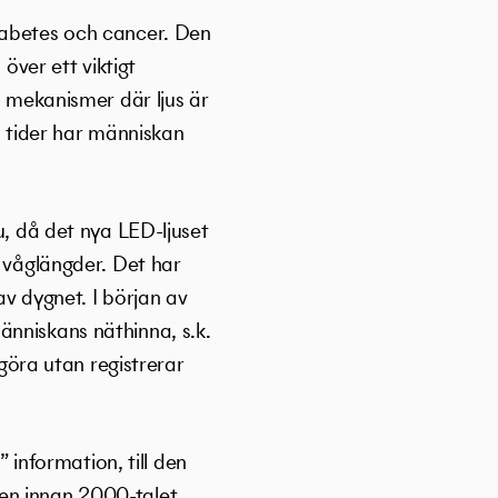
iabetes och cancer. Den
över ett viktigt
s mekanismer där ljus är
la tider har människan
u, då det nya LED-ljuset
a våglängder. Det har
av dygnet. I början av
änniskans näthinna, s.k.
 göra utan registrerar
” information, till den
ren innan 2000-talet