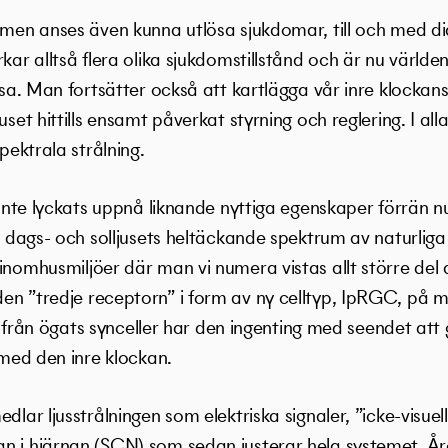
ytmen anses även kunna utlösa sjukdomar, till och med d
kar alltså flera olika sjukdomstillstånd och är nu världen 
älsa. Man fortsätter också att kartlägga vår inre klockan
uset hittills ensamt påverkat styrning och reglering. I al
spektrala strålning.
r inte lyckats uppnå liknande nyttiga egenskaper förrän n
na dags- och solljusets heltäckande spektrum av naturlig
inomhusmiljöer där man vi numera vistas allt större del 
en ”tredje receptorn” i form av ny celltyp, IpRGC, på m
nad från ögats synceller har den ingenting med seendet att
 med den inre klockan.
dlar ljusstrålningen som elektriska signaler, ”icke-visuell
n i hjärnan (SCN) som sedan justerar hela systemet. Å