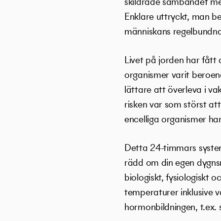
skildrade sambandet mel
Enklare uttryckt, man be
människans regelbundna
Livet på jorden har fått
organismer varit beroend
lättare att överleva i va
risken var som störst att
encelliga organismer har
Detta 24-timmars system 
rädd om din egen dygnsr
biologiskt, fysiologiskt 
temperaturer inklusive v
hormonbildningen, t.ex