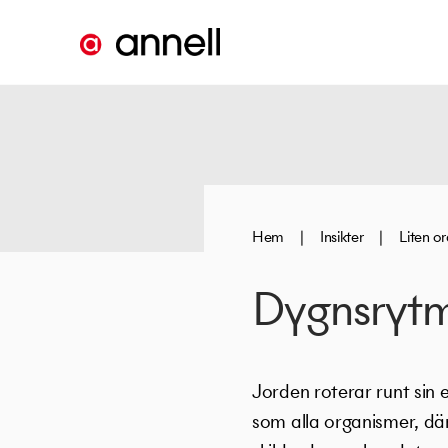
Hem
|
Insikter
|
Liten o
Dygnsryt
Jorden roterar runt sin e
som alla organismer, där