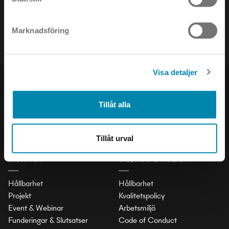
Håll dig uppdaterad om det senaste inom ljusets värld!
Marknadsföring
Visa detaljer
PRODUKTER
SOCIAL
Tillåt alla
Inomhus
LinkedIn
Utomhus
Facebook
Stad och Trafik
Instagram
Tillåt urval
INSIKTER
VILLKOR & POLICY
Hållbarhet
Hållbarhet
Projekt
Kvalitetspolicy
Event & Webinar
Arbetsmiljö
Funderingar & Slutsatser
Code of Conduct