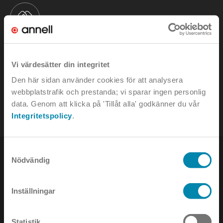
KONTAKTA OSS
Vi värdesätter din integritet
e-mail:
info@annell.se
Den här sidan använder cookies för att analysera
webbplatstrafik och prestanda; vi sparar ingen personlig
tel:
08-442 90 00
data. Genom att klicka på 'Tillåt alla' godkänner du vår
Integritetspolicy
.
Samtyckesval
Nödvändig
Inställningar
NYHETSBREV
Statistik