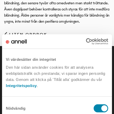
bländning, den senare tyvärr ofta omedveten men starkt tröttande.
Även dagsljuset behöver kontrolleras och styras för att inte medföra
bländning. Äldre personer är vanligtvis mer känsliga för bländning än
yngre, inte minst från den perifiera omgivningen.
LITEN ORDBOK
Vi värdesätter din integritet
Den här sidan använder cookies för att analysera
webbplatstrafik och prestanda; vi sparar ingen personlig
KONTAKTA OSS
data. Genom att klicka på 'Tillåt alla' godkänner du vår
Integritetspolicy
.
e-mail:
info@annell.se
tel:
08-442 90 00
Samtyckesval
Nödvändig