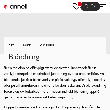
SÖK
Hem
|
Insikter
|
Liten ordbok
Bländning
är en reaktion på olämpligt stora kontraster i ljushet och är ett
vanligt exempel på misslyckad ljussättning av t ex arbetsmiljöer. En
bländande ljuskälla beror vanligen på fel vald typ, olämplig placering
eller på att armaturen inte utförts för den ljuskällan. Direkt bländning
förorsakas av ljuskälla/armatur medan indirekt bländning uppstår
genom reflexer från synobjekt eller omgivning.
Bägge formerna orsakar obehagsbländning eller synförsvårande