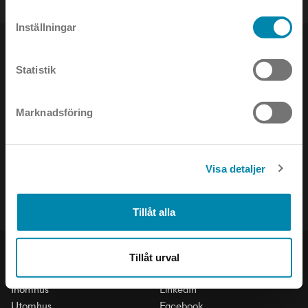
Inställningar
Statistik
NYHETSBREV
Marknadsföring
Håll dig uppdaterad om det senaste inom ljusets värld!
Visa detaljer
Tillåt alla
Tillåt urval
PRODUKTER
SOCIAL
Inomhus
LinkedIn
Utomhus
Facebook