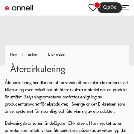
SÖK
Hem
|
Insikter
|
Liten ordbok
Återcirkulering
Återcirkulering handlar om att använda återcirkulerade material vid
tillverkning men också om att återcirkulera material när en produkt
är uttjänt. Belysningsarmaturer omfattas enligt lag av
producentansvaret för elprodukter. I Sverige är det
El-kretsen
som
driver systemet för insamling och återvinning av elprodukter.
Belysningsbranschen är delägare i El-kretsen. Hur mycket av en
armatur som effektivt kan återcirkuleras påverkas av vilken typ det