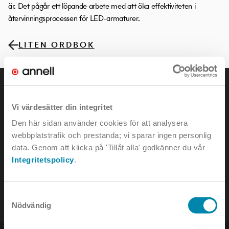
är. Det pågår ett löpande arbete med att öka effektiviteten i
återvinningsprocessen för LED-armaturer.
LITEN ORDBOK
Vi värdesätter din integritet
Den här sidan använder cookies för att analysera
KONTAKTA OSS
webbplatstrafik och prestanda; vi sparar ingen personlig
data. Genom att klicka på 'Tillåt alla' godkänner du vår
Integritetspolicy
.
e-mail:
info@annell.se
tel:
08-442 90 00
Samtyckesval
Nödvändig