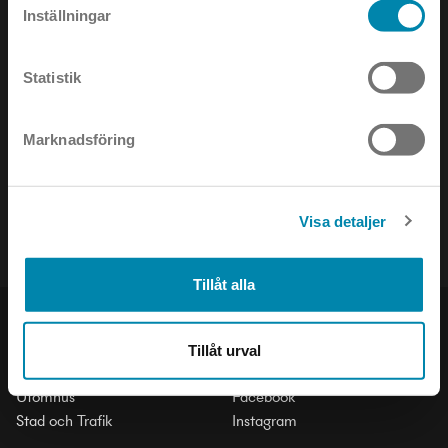
Inställningar
Statistik
NYHETSBREV
Marknadsföring
Håll dig uppdaterad om det senaste inom ljusets värld!
Visa detaljer
Tillåt alla
PRODUKTER
SOCIAL
Tillåt urval
Inomhus
LinkedIn
Utomhus
Facebook
Stad och Trafik
Instagram