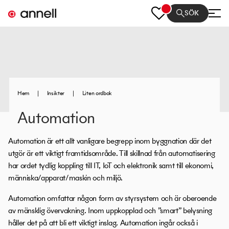
SÖK
Hem
|
Insikter
|
Liten ordbok
Automation
Automation
är ett allt vanligare begrepp inom byggnation där det
utgör är ett viktigt framtidsområde. Till skillnad från automatisering
har ordet tydlig koppling till IT, IoT och elektronik samt till ekonomi,
människa/apparat/maskin och miljö.
Automation omfattar någon form av styrsystem och är oberoende
av mänsklig övervakning. Inom uppkopplad och ”smart” belysning
håller det på att bli ett viktigt inslag. Automation ingår också i