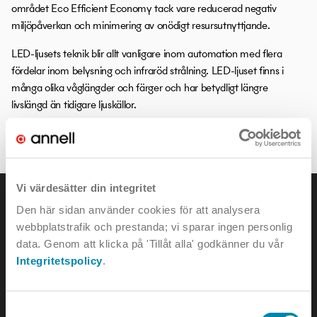
området Eco Efficient Economy tack vare reducerad negativ
miljöpåverkan och minimering av onödigt resursutnyttjande.
LED-ljusets teknik blir allt vanligare inom automation med flera
fördelar inom belysning och infraröd strålning. LED-ljuset finns i
många olika våglängder och färger och har betydligt längre
livslängd än tidigare ljuskällor.
LITEN ORDBOK
Vi värdesätter din integritet
Den här sidan använder cookies för att analysera
webbplatstrafik och prestanda; vi sparar ingen personlig
data. Genom att klicka på 'Tillåt alla' godkänner du vår
KONTAKTA OSS
Integritetspolicy
.
e-mail:
info@annell.se
Samtyckesval