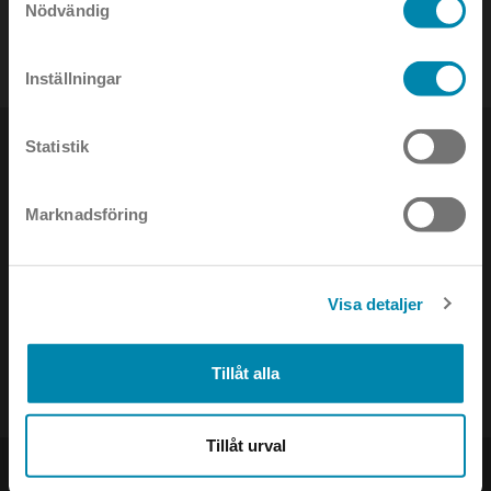
Nödvändig
tel:
08-442 90 00
Inställningar
Statistik
Marknadsföring
NYHETSBREV
Visa detaljer
Håll dig uppdaterad om det senaste inom ljusets värld!
Tillåt alla
Tillåt urval
PRODUKTER
SOCIAL