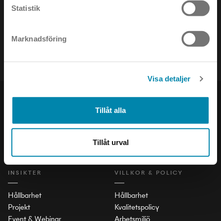
Statistik
Håll dig uppdaterad om det senaste inom ljusets värld!
Marknadsföring
Visa detaljer
PRODUKTER
SOCIAL
Tillåt alla
Inomhus
LinkedIn
Utomhus
Facebook
Tillåt urval
Stad och Trafik
Instagram
INSIKTER
VILLKOR & POLICY
Hållbarhet
Hållbarhet
Projekt
Kvalitetspolicy
Event & Webinar
Arbetsmiljö