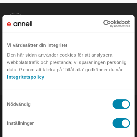
KONTAKTA OSS
Vi värdesätter din integritet
Den här sidan använder cookies för att analysera
e-mail:
info@annell.se
webbplatstrafik och prestanda; vi sparar ingen personlig
tel:
08-442 90 00
data. Genom att klicka på 'Tillåt alla' godkänner du vår
Integritetspolicy
.
Samtyckesval
Nödvändig
Inställningar
NYHETSBREV