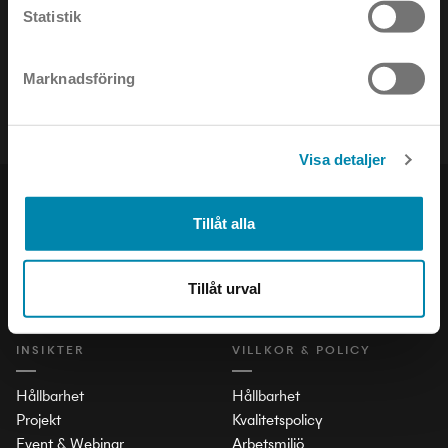
Statistik
Håll dig uppdaterad om det senaste inom ljusets värld!
Marknadsföring
Visa detaljer
PRODUKTER
SOCIAL
Tillåt alla
Inomhus
LinkedIn
Utomhus
Facebook
Tillåt urval
Stad och Trafik
Instagram
INSIKTER
VILLKOR & POLICY
Hållbarhet
Hållbarhet
Projekt
Kvalitetspolicy
Event & Webinar
Arbetsmiljö