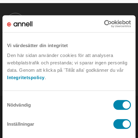
KONTAKTA OSS
Vi värdesätter din integritet
Den här sidan använder cookies för att analysera
e-mail:
info@annell.se
webbplatstrafik och prestanda; vi sparar ingen personlig
tel:
08-442 90 00
data. Genom att klicka på 'Tillåt alla' godkänner du vår
Integritetspolicy
.
Samtyckesval
Nödvändig
Inställningar
NYHETSBREV