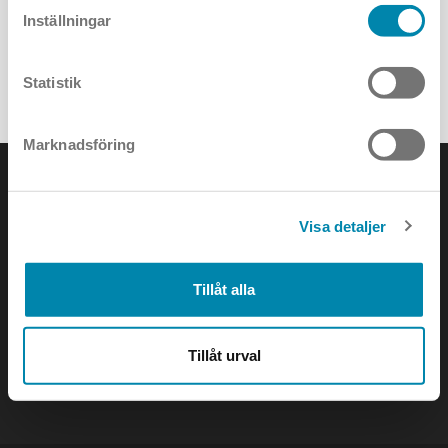
Inställningar
Scandic Grand Central Hotel, Stockholm
Statistik
ALLA PROJEKT
Marknadsföring
Visa detaljer
KONTAKTA OSS
Tillåt alla
e-mail:
info@annell.se
Tillåt urval
tel:
08-442 90 00