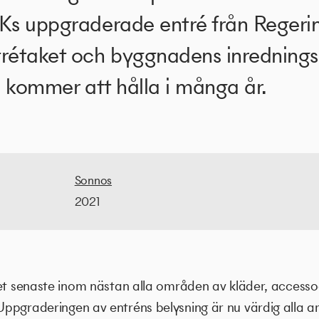
NKs uppgraderade entré från Regeri
trétaket och byggnadens inredning
om kommer att hålla i många år.
Sonnos
2021
et senaste inom nästan alla områden av kläder, accessoa
ppgraderingen av entréns belysning är nu värdig alla ar