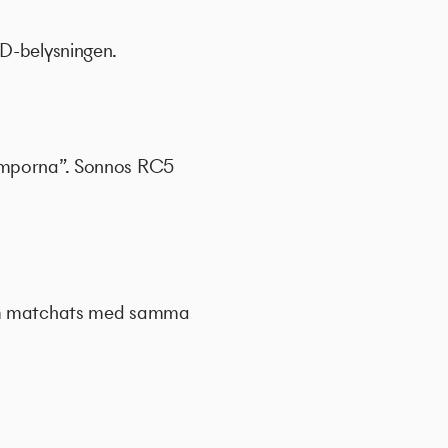
ED-belysningen.
lamporna”. Sonnos RC5
 som matchats med samma