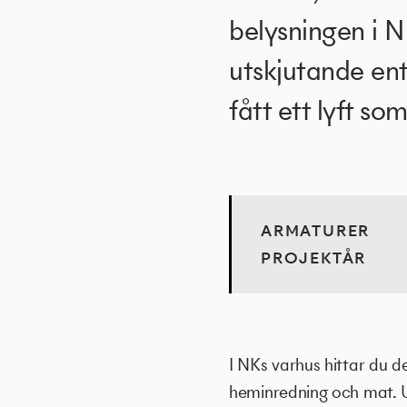
belysningen i 
utskjutande en
fått ett lyft s
ARMATURER
PROJEKTÅR
I NKs varhus hittar du d
heminredning och mat. U