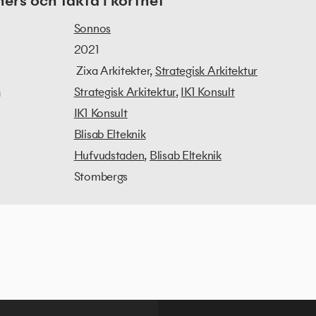
rs och fakta i korthet
Sonnos
2021
Zixa Arkitekter,
Strategisk Arkitektur
Strategisk Arkitektur
,
IK1 Konsult
G
IK1 Konsult
Blisab Elteknik
Hufvudstaden
,
Blisab Elteknik
Stombergs