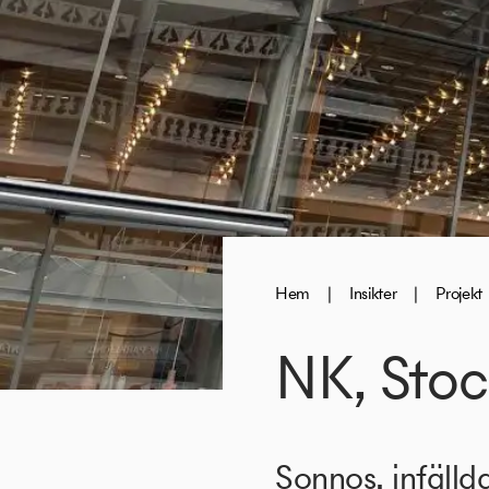
Hem
|
Insikter
|
Projekt
NK, Sto
Sonnos, infälld