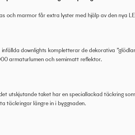
glas och marmor får extra lyster med hjälp av den nya L
 infällda downlights kompletterar de dekorativa ”glöd
 2000 armaturlumen och semimatt reflektor.
 det utskjutande taket har en speciallackad täckring
a täckringar längre in i byggnaden.