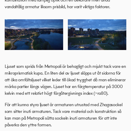
vandaltålig armatur liksom prisbild, har varit viktiga faktorer.
Ljuset som sprids från Metropoli är behagligt och mjukt tack vare en
mikroprismatisk kupa. En liten del av ljuset släpps ut åt sidorna för
att öka omfältsljuset vilket leder till ökad trygghet då man eliminerar
mörka partier längs vägen. Ljuset har en färgtemperatur på 3000
kelvin med ett relativt högt färgåtergivnings index (>ra80).
För att kunna styra ljuset är armaturen utrustad med Zhagasockel
som sitter inuti armaturen. Tack vare material och konstruktion så
kan man på Metropoli sätta sockeln inuti armaturen för att inte
påverka den yttre formen.