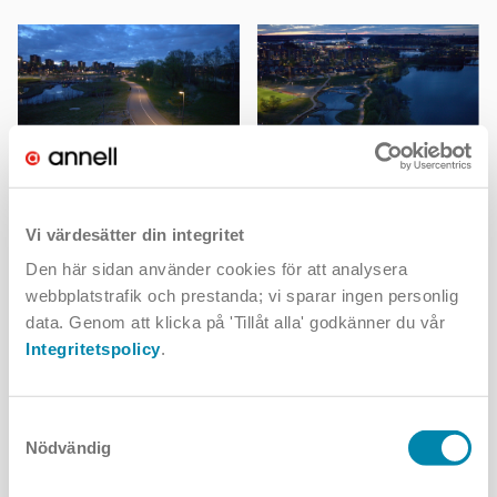
En linsoptik som går under benämningen A5 användes för att så
effektivt som möjligt klara kraven för gång- och cykelvägar. Med
Vi värdesätter din integritet
Metropoli 2LBLC klarar man nu kraven med mindre än hälften av
Den här sidan använder cookies för att analysera
energiförbrukningen jämfört med tidigare lösning.
webbplatstrafik och prestanda; vi sparar ingen personlig
När det gäller vandalklassning presterar Metropoli 2LBLC extremt
data. Genom att klicka på 'Tillåt alla' godkänner du vår
bra då den testats till dubbelt så höga krav som den högsta
Integritetspolicy
.
vandalklassningen (IK10+).
Samtyckesval
Nödvändig
Projektet i korthet
BESTÄLLARE