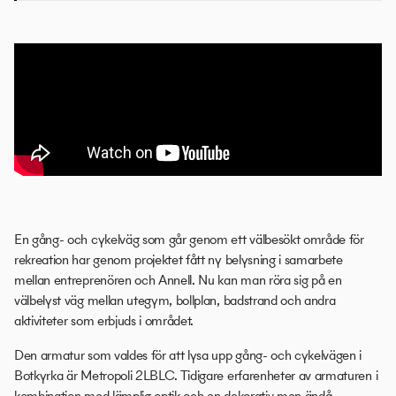
En gång- och cykelväg som går genom ett välbesökt område för
rekreation har genom projektet fått ny belysning i samarbete
mellan entreprenören och Annell. Nu kan man röra sig på en
välbelyst väg mellan utegym, bollplan, badstrand och andra
aktiviteter som erbjuds i området.
Den armatur som valdes för att lysa upp gång- och cykelvägen i
Botkyrka är Metropoli 2LBLC. Tidigare erfarenheter av armaturen i
kombination med lämplig optik och en dekorativ men ändå