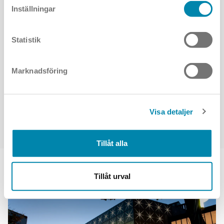
Inställningar
Bogfelts
PROJEKTÅR
2024-25
Statistik
ANLÄGGNINGSÄGARE
Botkyrka Kommun
Marknadsföring
ARMATUR
Metropoli 2LBLC
med Zhagasockel för styrning
Visa detaljer
ALLA PROJEKT
Tillåt alla
LIKNANDE PROJEKT
Tillåt urval