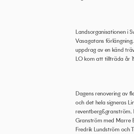
Landsorganisationen i Sv
Vasagatans förlängning
uppdrag av en känd träv
LO kom att tillträda år 
Dagens renovering av fl
och det hela signeras L
reventberg&granström. L
Granström med Marre Ek
Fredrik Lundström och 