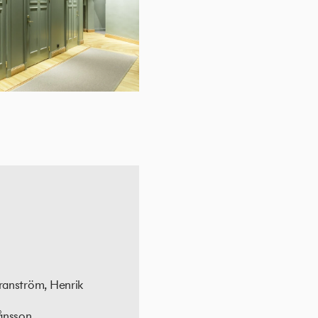
ranström, Henrik
ånsson