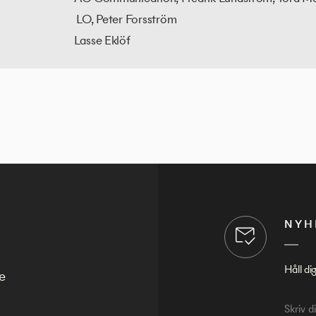
LO, Peter Forsström
Lasse Eklöf
NYH
Håll di
e