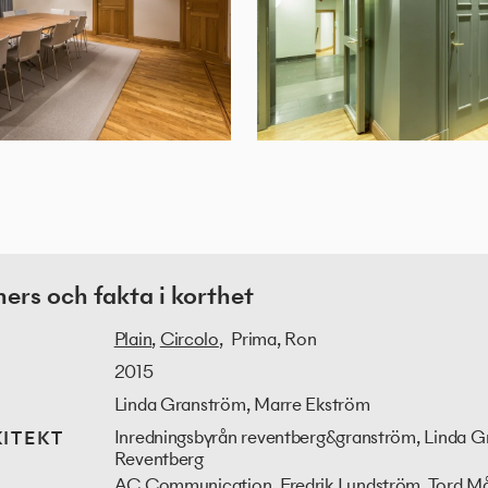
rs och fakta i korthet
Plain
,
Circolo
, Prima, Ron
2015
Linda Granström, Marre Ekström
Inredningsbyrån reventberg&granström, Linda G
ITEKT
Reventberg
AC Communication, Fredrik Lundström, Tord M