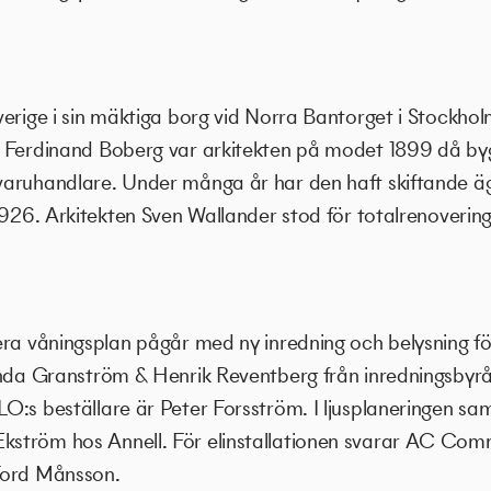
erige i sin mäktiga borg vid Norra Bantorget i Stockhol
. Ferdinand Boberg var arkitekten på modet 1899 då b
aruhandlare. Under många år har den haft skiftande äga
1926. Arkitekten Sven Wallander stod för totalrenovering t
era våningsplan pågår med ny inredning och belysning fö
inda Granström & Henrik Reventberg från inredningsbyr
O:s beställare är Peter Forsström. I ljusplaneringen sa
ström hos Annell. För elinstallationen svarar AC Co
Tord Månsson.