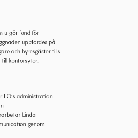
m utgör fond för
yggnaden uppfördes på
re och hyresgäster tills
ill kontorsytor.
r LO:s administration
ån
marbetar Linda
mmunication genom