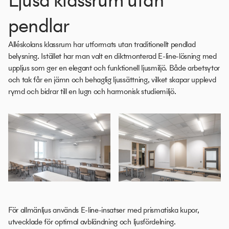
pendlar
Alléskolans klassrum har utformats utan traditionellt pendlad
belysning. Istället har man valt en diktmonterad E-line-lösning med
uppljus som ger en elegant och funktionell ljusmiljö. Både arbetsytor
och tak får en jämn och behaglig ljussättning, vilket skapar upplevd
rymd och bidrar till en lugn och harmonisk studiemiljö.
För allmänljus används E-line-insatser med prismatiska kupor,
utvecklade för optimal avbländning och ljusfördelning.