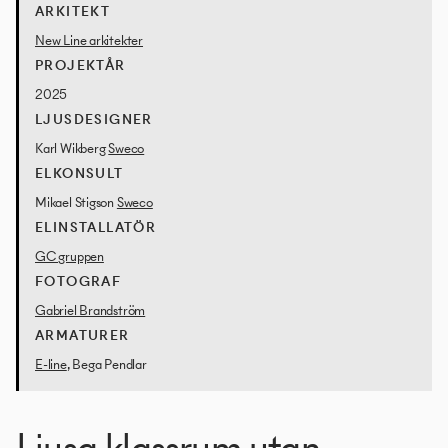
ARKITEKT
New Line arkitekter
PROJEKTÅR
2025
LJUSDESIGNER
Karl Wikberg
Sweco
ELKONSULT
Mikael Stigson
Sweco
ELINSTALLATÖR
GC gruppen
FOTOGRAF
Gabriel Brandström
ARMATURER
E-line
, Bega Pendlar
Ljusa klassrum utan