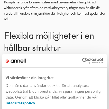
Kompletterande E-line-insatser med asymmetrisk linsoptik vid
whiteboards lyfter fram de vertikala ytorna, något som är särskilt
värdefullt i undervisningsmiljöer där tydlighet och kontrast spelar stor
roll.
Flexibla möjligheter i en
hållbar struktur
E-line-kanalen möjliggör också att andra armaturtyper kan
integreras, som till exempel spotlightinsatser för riktat ljus. Det ger
en framtidssäker lösning där funktion, estetik och teknik samverkar
på ett flexibelt sätt.
Vi värdesätter din integritet
Den här sidan använder cookies för att analysera
webbplatstrafik och prestanda; vi sparar ingen personlig
data. Genom att klicka på 'Tillåt alla' godkänner du vår
Integritetspolicy
.