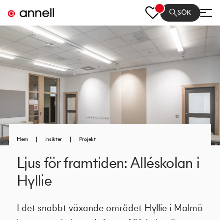
SÖK
Hem
|
Insikter
|
Projekt
Ljus för framtiden: Alléskolan i
Hyllie
I det snabbt växande området Hyllie i Malmö