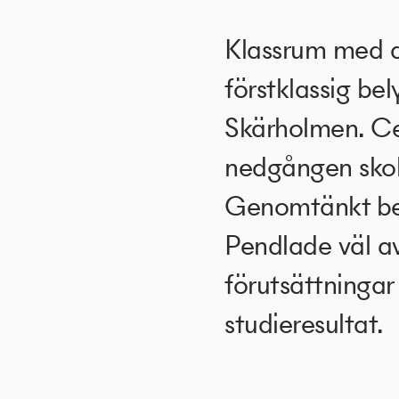
Klassrum med d
förstklassig be
Skärholmen. Ced
nedgången skola 
Genomtänkt bely
Pendlade väl a
förutsättningar 
studieresultat.