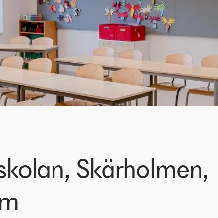
sskolan, Skärholmen,
lm