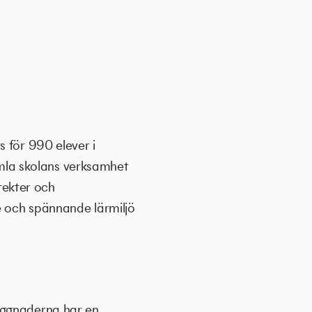
s för 990 elever i
samla skolans verksamhet
itekter och
de och spännande lärmiljö
yggnaderna har en