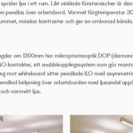
sprider ljus i ett rum. Likt vinklade fönsternischer är de
den pendlas över arbetsbord. Varmvit färgtemperatur 
 rummet, minskar kontraster och ger en ombonad känsla
ngder om 1300mm har mikroprismaoptik DOP (diamond 
-kontakter, ett snabbkopplingssystem som gör montag
ning mot whiteboard sitter pendlade ILO med asymmetrisk
endlad belysning över arbetsborden med ljusandel uppå
ch varmvitt ljus.