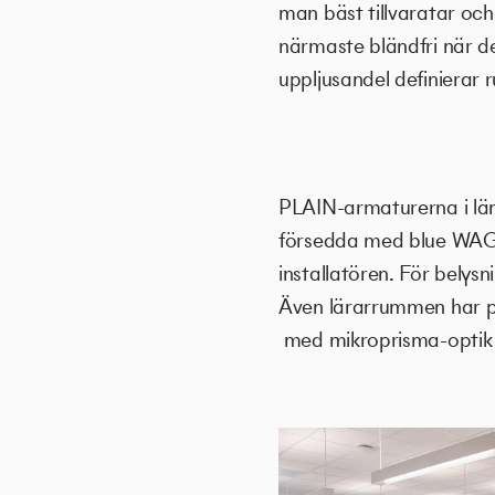
man bäst tillvaratar och 
närmaste bländfri när 
uppljusandel definierar
PLAIN-armaturerna i lä
försedda med blue WAGO
installatören. För belys
Även lärarrummen har p
med mikroprisma-optik o