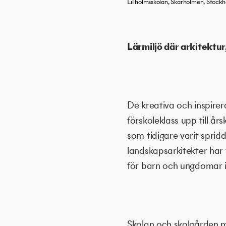
Lillholmsskolan, Skärholmen, Stock
Lärmiljö där arkitektu
De kreativa och inspirer
förskoleklass upp till å
som tidigare varit spridd
landskapsarkitekter har 
för barn och ungdomar 
Skolan och skolgården m