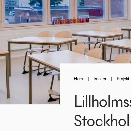
Hem
|
Insikter
|
Projekt
Lillholm
Stockho