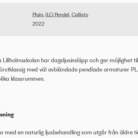
Plain
,
ILO Pendel
,
Callisto
2022
illholmsskolan har dagsljusinsläpp och ger möjlighet til
 förstklassig med väl avbländade pendlade armaturer PLA
 olika klassrummen.
sning
r med en naturlig ljusbehandling som utgår från äldre t