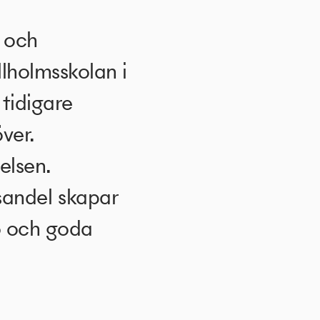
 och
llholmsskolan i
 tidigare
ver.
elsen.
andel skapar
ero och goda