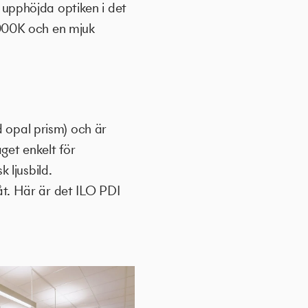
n upphöjda optiken i det
3000K och en mjuk
.
opal prism) och är
et enkelt för
 ljusbild.
t. Här är det ILO PDI