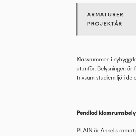
ARMATURER
PROJEKTÅR
Klassrummen i nybyggda L
utanför. Belysningen är
trivsam studiemiljö i de
Pendlad klassrumsbely
PLAIN är Annells armatu