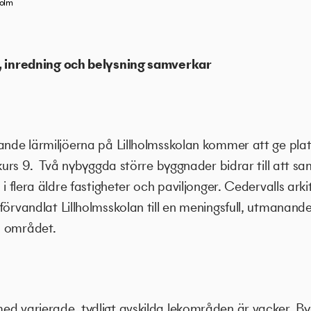
holm
r, inredning och belysning samverkar
ande lärmiljöerna på Lillholmsskolan kommer att ge plat
rskurs 9. Två nybyggda större byggnader bidrar till att 
 i flera äldre fastigheter och paviljonger. Cedervalls ark
förvandlat Lillholmsskolan till en meningsfull, utmanan
i området.
ed varierade, tydligt avskilda lekområden är vacker. B