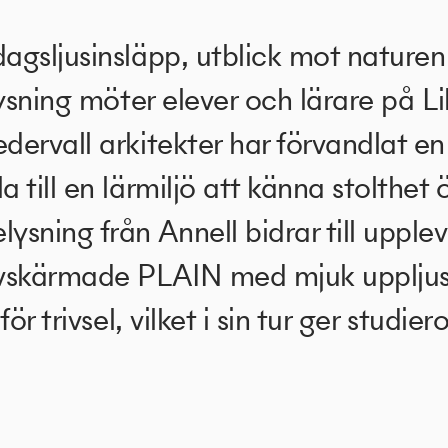
agsljusinsläpp, utblick mot naturen
lysning möter elever och lärare på Li
ervall arkitekter har förvandlat en
till en lärmiljö att känna stolthet ö
sning från Annell bidrar till upplev
vskärmade PLAIN med mjuk uppljus
för trivsel, vilket i sin tur ger studi