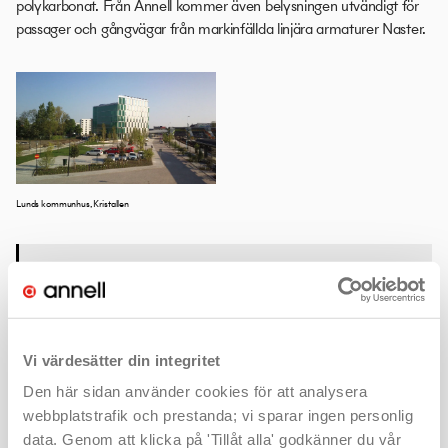
polykarbonat. Från Annell kommer även belysningen utvändigt för
passager och gångvägar från markinfällda linjära armaturer Naster.
Lunds kommunhus, Kristallen
Samarbetspartners och fakta i korthet
ARMATURER
Nano, Naster
PROJEKTÅR
Vi värdesätter din integritet
2011
Den här sidan använder cookies för att analysera
ARKITEKT
webbplatstrafik och prestanda; vi sparar ingen personlig
data. Genom att klicka på 'Tillåt alla' godkänner du vår
Christensen & Co Arkitekter, Köpenhamn