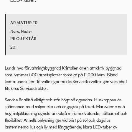
ARMATURER
Nano, Naster
PROJEKTÅR
2011
Lunds nya förvaltningsbyggnad Kristallen är en attraktiv byggnad
som rymmer 500 arbetsplatser fördelat på 11 000 kvm. Bland
kommunens fem förvaltningar märks Serviceförvaltningen vars chef
tituleras Servicedirektör.
Service är alltså viktigt och står högt på agendan. Huskroppen är
spännande med solpaneler och ängsgräs på taket. Markvärme och
hög miljöklassning signalerar också miljömedvetande, hållbarhet och
flexibilitet. Annells belysning ger vid brist på sol och dagsljus
lanterninerna ljus och liv med längsgående, klara LED-tuber av