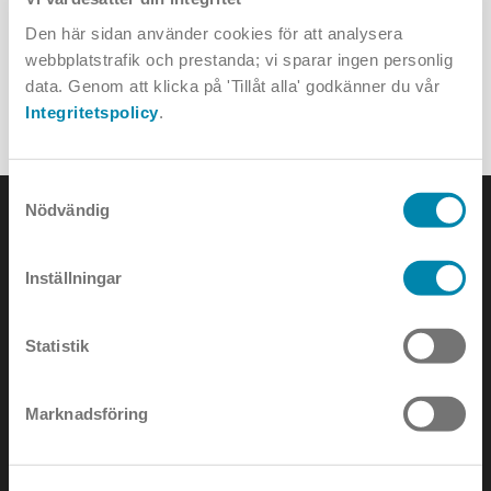
Den här sidan använder cookies för att analysera
webbplatstrafik och prestanda; vi sparar ingen personlig
Igor
data. Genom att klicka på 'Tillåt alla' godkänner du vår
Integritetspolicy
.
ALLA PROJEKT
Samtyckesval
Nödvändig
Inställningar
KONTAKTA OSS
Statistik
e-mail:
info@annell.se
Marknadsföring
tel:
08-442 90 00