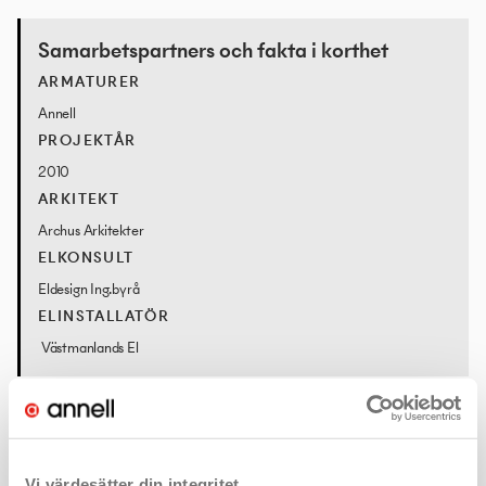
Samarbetspartners och fakta i korthet
ARMATURER
Annell
PROJEKTÅR
2010
ARKITEKT
Archus Arkitekter
ELKONSULT
Eldesign Ing.byrå
ELINSTALLATÖR
Västmanlands El
Vi värdesätter din integritet