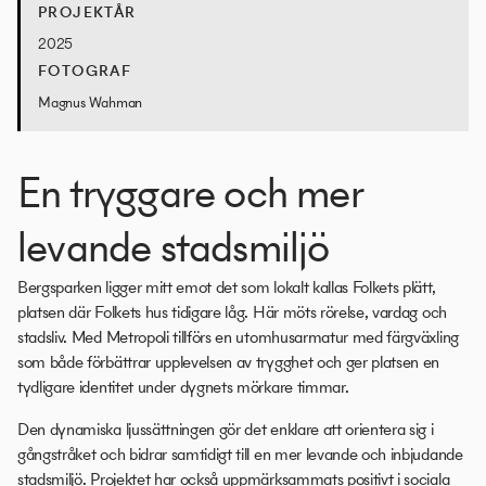
PROJEKTÅR
2025
FOTOGRAF
Magnus Wahman
En tryggare och mer
levande stadsmiljö
Bergsparken ligger mitt emot det som lokalt kallas Folkets plätt,
platsen där Folkets hus tidigare låg. Här möts rörelse, vardag och
stadsliv. Med Metropoli tillförs en utomhusarmatur med färgväxling
som både förbättrar upplevelsen av trygghet och ger platsen en
tydligare identitet under dygnets mörkare timmar.
Den dynamiska ljussättningen gör det enklare att orientera sig i
gångstråket och bidrar samtidigt till en mer levande och inbjudande
stadsmiljö. Projektet har också uppmärksammats positivt i sociala