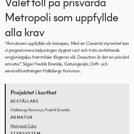
Valet föll på prisvärda
Metropoli som uppfyllde
alla krav
“Armaturen uppfyllde vår kravspec. Med en Casambi styrenhet kan
vi programmera belysningen dygnet runt och trots omfattande
omgivningsljus framträder färgerna väl. Dessutom är det en prisvärd
armatur.” Säger Fredrik Brenkle, Gatuingenjör, Drift- och
serviceförvaltningen Hallsbergs Kommun.
Projektet i korthet
BESTÄLLARE
Hallsbergs Kommun, Fredrik Brenkle
ARMATUR
Metropoli Color
STYRSYSTEM