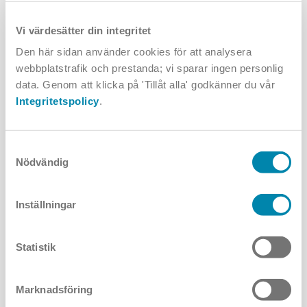
väl. Dessutom är det en prisvärd
armatur.
Vi värdesätter din integritet
Den här sidan använder cookies för att analysera
Fredrik Brenkle, Gatuingenjör, Drift- och serviceförvaltningen Hallsbergs Kommun.
webbplatstrafik och prestanda; vi sparar ingen personlig
När funktion, estetik och
data. Genom att klicka på 'Tillåt alla' godkänner du vår
Integritetspolicy
.
samhällsnytta möts
Samtyckesval
Projektet i Bergsparken visar hur genomtänkt utomhusbelysning
Nödvändig
kan skapa en inbjudande plats att vistas och röra sig i. Med
Metropoli har Annell levererat en lösning som kombinerar teknisk
kvalitet med visuell variation och social relevans. Resultatet är ett
Inställningar
gångstråk som inte bara binder samman platser i staden utan också
människor.
Statistik
Marknadsföring