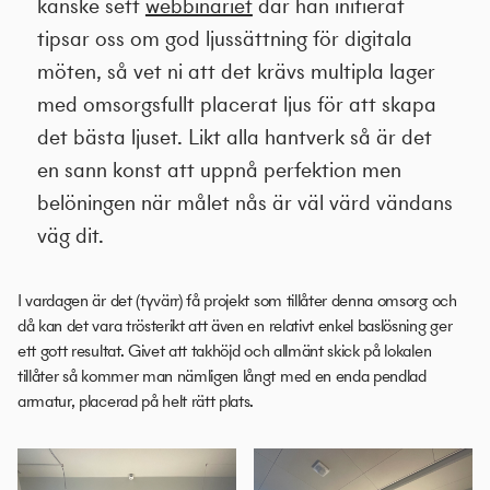
kanske sett
webbinariet
där han initierat
tipsar oss om god ljussättning för digitala
möten, så vet ni att det krävs multipla lager
med omsorgsfullt placerat ljus för att skapa
det bästa ljuset. Likt alla hantverk så är det
en sann konst att uppnå perfektion men
belöningen när målet nås är väl värd vändans
väg dit.
I vardagen är det (tyvärr) få projekt som tillåter denna omsorg och
då kan det vara trösterikt att även en relativt enkel baslösning ger
ett gott resultat. Givet att takhöjd och allmänt skick på lokalen
tillåter så kommer man nämligen långt med en enda pendlad
armatur, placerad på helt rätt plats.