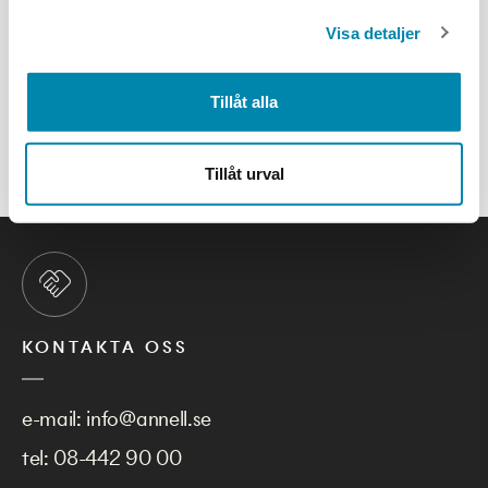
mötesdeltagare och rum.
Visa detaljer
Lösningen skapar inte lika optimalt resultat som den kompletta -
med multipla lager - men är helt klart kostnadseffektiv och minst
Tillåt alla
sagt good enough.
ALLA PROJEKT
Tillåt urval
KONTAKTA OSS
e-mail:
info@annell.se
tel:
08-442 90 00