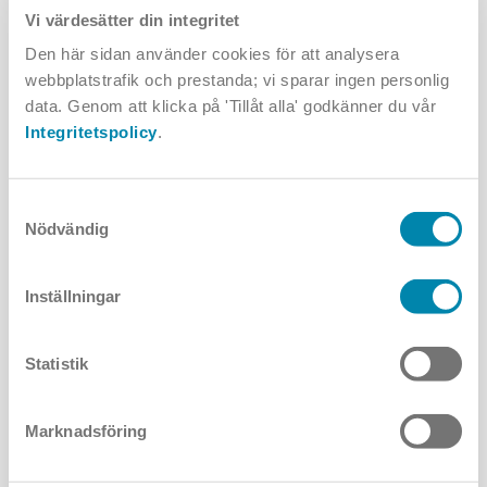
Vi värdesätter din integritet
mötesdeltagaren själv kan balansera mängden direkt respektive
indirekt ljus.
Den här sidan använder cookies för att analysera
webbplatstrafik och prestanda; vi sparar ingen personlig
data. Genom att klicka på 'Tillåt alla' godkänner du vår
Integritetspolicy
.
Samtyckesval
Nödvändig
Inställningar
Statistik
Marknadsföring
Där fondväggens kulör och djupet på rummet tillåter kompletteras
med ett mer riktat ljus för än en tydligare separation mellan