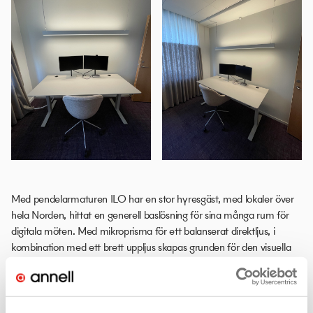
Med pendelarmaturen ILO har en stor hyresgäst, med lokaler över
hela Norden, hittat en generell baslösning för sina många rum för
digitala möten. Med mikroprisma för ett balanserat direktljus, i
kombination med ett brett uppljus skapas grunden för den visuella
balans mellan frontfigur och bakgrund som krävs för god
bildupptagning. Armaturen placeras relativt nära frontväggen som
då fungerar som sekundär reflektor och bidrar med ett mjukt
frontljus. Upp- respektive nerljuset regleras separat så att